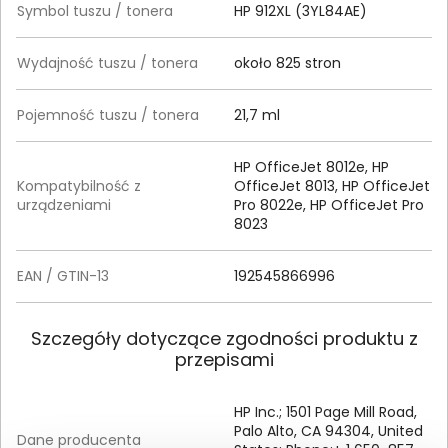
Symbol tuszu / tonera
HP 912XL (3YL84AE)
Wydajność tuszu / tonera
około 825 stron
Pojemność tuszu / tonera
21,7 ml
HP OfficeJet 8012e, HP
Kompatybilność z
OfficeJet 8013, HP OfficeJet
urządzeniami
Pro 8022e, HP OfficeJet Pro
8023
EAN / GTIN-13
192545866996
Szczegóły dotyczące zgodności produktu z
przepisami
HP Inc.; 1501 Page Mill Road,
Palo Alto, CA 94304, United
Dane producenta