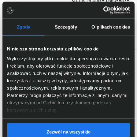
States; Phone:+ 1 650-857-
1501
HP REG 23010; 08028
Osoba odpowiedzialna za
Zgoda
Szczegóły
O plikach cookies
Barcelona, Spain; Email
produkt
contact:
reg@hp.com
Niniejsza strona korzysta z plików cookie
Wykorzystujemy pliki cookie do spersonalizowania treści
Produkty podobne
i reklam, aby oferować funkcje społecznościowe i
analizować ruch w naszej witrynie. Informacje o tym, jak
korzystasz z naszej witryny, udostępniamy partnerom
społecznościowym, reklamowym i analitycznym.
Partnerzy mogą połączyć te informacje z innymi danymi
otrzymanymi od Ciebie lub uzyskanymi podczas
korzystania z ich usług.
Tusz HP 304 trójkolorowy N9K05AE
70,00 zł
Zezwól na wszystkie