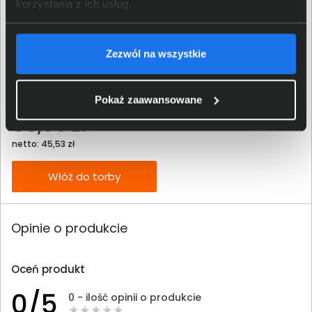
korzystania z ich usług.
Zezwól na wszystkie
Tusz HP 305 czarny 3YM61AE
Pokaż zaawansowane
56,00 zł
netto: 45,53 zł
Włóż do torby
Opinie o produkcie
Oceń produkt
0/5
0 - ilość opinii o produkcie