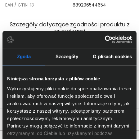
EAN / GTIN-13
889296544654
Szczegóły dotyczące zgodności produktu z
przepisami
HP Inc.; 1501 Page Mill Road,
Palo Alto, CA 94304, United
Dane producenta
Zgoda
Szczegóły
O plikach cookies
States; Phone:+ 1 650-857-
1501
Niniejsza strona korzysta z plików cookie
HP REG 23010; 08028
Osoba odpowiedzialna za
Barcelona, Spain; Email
Wykorzystujemy pliki cookie do spersonalizowania treści
produkt
contact:
reg@hp.com
i reklam, aby oferować funkcje społecznościowe i
analizować ruch w naszej witrynie. Informacje o tym, jak
korzystasz z naszej witryny, udostępniamy partnerom
społecznościowym, reklamowym i analitycznym.
Produkty podobne
Partnerzy mogą połączyć te informacje z innymi danymi
otrzymanymi od Ciebie lub uzyskanymi podczas