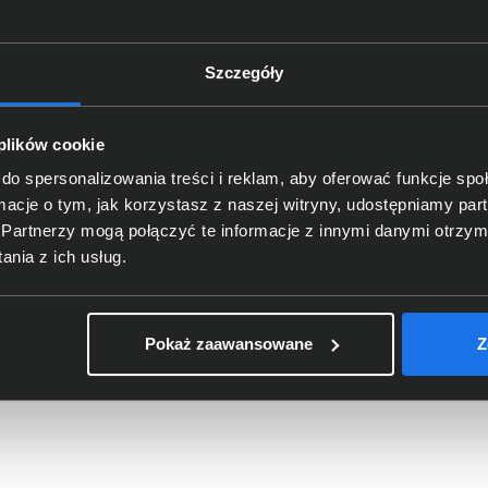
Szczegóły
 plików cookie
do spersonalizowania treści i reklam, aby oferować funkcje sp
ormacje o tym, jak korzystasz z naszej witryny, udostępniamy p
Tusz HP 304 trójkolorowy
Partnerzy mogą połączyć te informacje z innymi danymi otrzym
N9K05AE
nia z ich usług.
70,00 zł
netto: 56,91 zł
Pokaż zaawansowane
Z