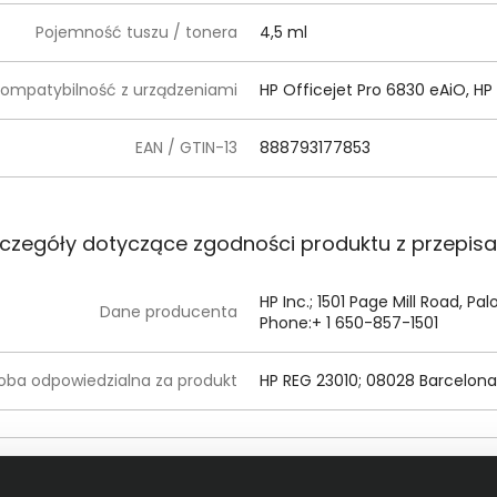
Pojemność tuszu / tonera
4,5 ml
ompatybilność z urządzeniami
HP Officejet Pro 6830 eAiO, HP
EAN / GTIN-13
888793177853
czegóły dotyczące zgodności produktu z przepis
HP Inc.; 1501 Page Mill Road, Pa
Dane producenta
Phone:+ 1 650-857-1501
oba odpowiedzialna za produkt
HP REG 23010; 08028 Barcelona