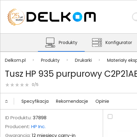
Produkty
Konfigurator
Delkom.pl
Produkty
Drukarki
Materiały eks
Tusz HP 935 purpurowy C2P21A
0/5
Specyfikacja
Rekomendacje
Opinie
ID Produktu:
37898
Producent:
HP Inc.
Gwarancja:
12 miesięcy carry-in