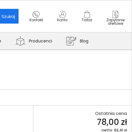
Szukaj
Kontakt
Konto
Torba
Zapytanie
ofertowe
e
Producenci
Blog
Ostatnia cena
78,00 zł
netto: 63,41 zł