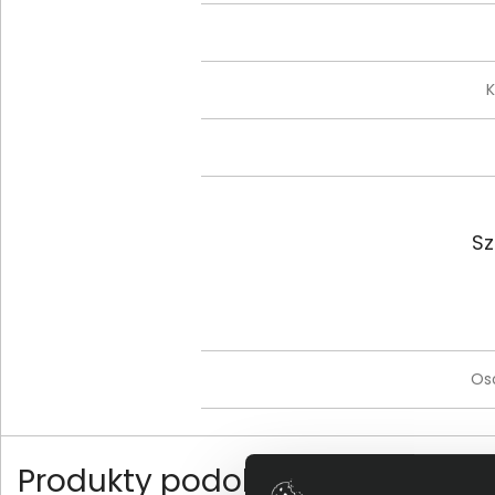
K
Sz
Os
Produkty podobne