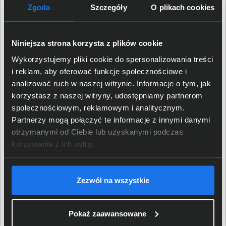
Zgoda
Szczegóły
O plikach cookies
Klasa produktu
Tusz
Niniejsza strona korzysta z plików cookie
Parametry
Wykorzystujemy pliki cookie do spersonalizowania treści
i reklam, aby oferować funkcje społecznościowe i
Symbol tuszu / tonera
HP 935XL
analizować ruch w naszej witrynie. Informacje o tym, jak
korzystasz z naszej witryny, udostępniamy partnerom
Wydajność tuszu / tonera
około 825 stron
społecznościowym, reklamowym i analitycznym.
Partnerzy mogą połączyć te informacje z innymi danymi
otrzymanymi od Ciebie lub uzyskanymi podczas
Pojemność tuszu / tonera
9,5 ml
korzystania z ich usług.
HP Officejet Pro 6830 eAiO,
Kompatybilność z
HP OfficeJet Pro 6230
urządzeniami
ePrinter
Zezwól na wszystkie
EAN / GTIN-13
888182034644
Pokaż zaawansowane