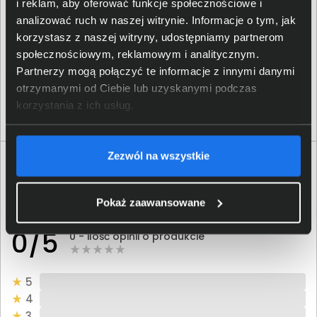
i reklam, aby oferować funkcje społecznościowe i
analizować ruch w naszej witrynie. Informacje o tym, jak
Tusz HP 304 trójkolorowy N9K05AE
korzystasz z naszej witryny, udostępniamy partnerom
70,00 zł
społecznościowym, reklamowym i analitycznym.
Partnerzy mogą połączyć te informacje z innymi danymi
netto: 56,91 zł
otrzymanymi od Ciebie lub uzyskanymi podczas
korzystania z ich usług.
Włóż do torby
Zezwól na wszystkie
Opinie o produkcie
Pokaż zaawansowane
Oceń produkt
0/5
0 - ilość opinii o produkcie
5
4
3