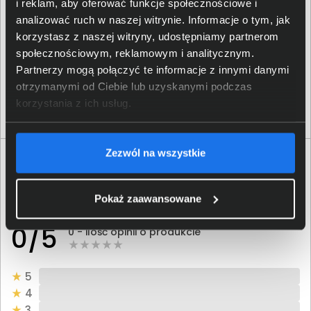
i reklam, aby oferować funkcje społecznościowe i
analizować ruch w naszej witrynie. Informacje o tym, jak
Tusz HP 304 trójkolorowy N9K05AE
korzystasz z naszej witryny, udostępniamy partnerom
70,00 zł
społecznościowym, reklamowym i analitycznym.
Partnerzy mogą połączyć te informacje z innymi danymi
netto: 56,91 zł
otrzymanymi od Ciebie lub uzyskanymi podczas
korzystania z ich usług.
Włóż do torby
Zezwól na wszystkie
Opinie o produkcie
Pokaż zaawansowane
Oceń produkt
0/5
0 - ilość opinii o produkcie
5
4
3