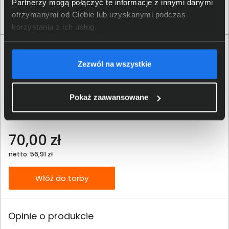
Partnerzy mogą połączyć te informacje z innymi danymi
otrzymanymi od Ciebie lub uzyskanymi podczas
Produkty podobne
korzystania z ich usług.
Zezwól na wszystkie
Pokaż zaawansowane
Tusz HP 304 trójkolorowy N9K05AE
70,00 zł
netto: 56,91 zł
Włóż do torby
Opinie o produkcie