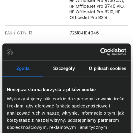
HP OfficeJet Pro 8730 AiO,
HP OfficeJet Pro 8740 AiO,
HP OfficeJet Pro 8210, HP
OfficeJet Pro 8218
EAN / GTIN-13
725184104046
Szczegóły dotyczące zgodności produktu z
przepisami
Zgoda
Szczegóły
O plikach cookies
HP Inc.; 1501 Page Mill Road,
Palo Alto, CA 94304, United
Dane producenta
States; Phone:+ 1 650-857-
Niniejsza strona korzysta z plików cookie
1501
Wykorzystujemy pliki cookie do spersonalizowania treści
HP REG 23010; 08028
i reklam, aby oferować funkcje społecznościowe i
Osoba odpowiedzialna za
Barcelona, Spain; Email
analizować ruch w naszej witrynie. Informacje o tym, jak
produkt
contact:
reg@hp.com
korzystasz z naszej witryny, udostępniamy partnerom
społecznościowym, reklamowym i analitycznym.