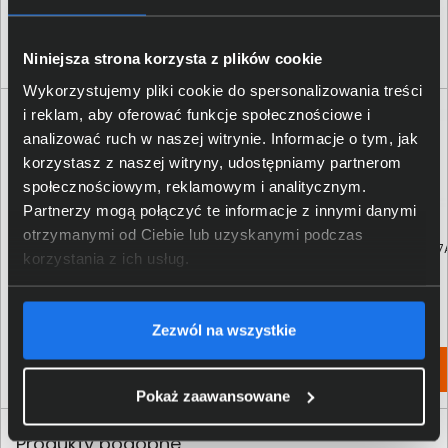
Klienci, którzy kupili ten produkt często
wybierali również
Niniejsza strona korzysta z plików cookie
Wykorzystujemy pliki cookie do spersonalizowania treści
i reklam, aby oferować funkcje społecznościowe i
analizować ruch w naszej witrynie. Informacje o tym, jak
korzystasz z naszej witryny, udostępniamy partnerom
społecznościowym, reklamowym i analitycznym.
Partnerzy mogą połączyć te informacje z innymi danymi
otrzymanymi od Ciebie lub uzyskanymi podczas
Tusz HP 953XL błękitny F6U16AE
Tusz HP 953XL purpurowy F6U17
korzystania z ich usług.
198,00 zł
198,00 zł
netto: 160,98 zł
netto: 160,98 zł
Zezwól na wszystkie
Włóż do torby
Włóż do torby
Pokaż zaawansowane
Produkty podobne