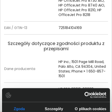
HP OfficeJet Pro 8730 AiO,
HP OfficeJet Pro 8740 AiO,
HP OfficeJet Pro 8210, HP
OfficeJet Pro 8218
EAN / GTIN-13
725184104169
Szczegóły dotyczące zgodności produktu z
przepisami
HP Inc.; 1501 Page Mill Road,
Palo Alto, CA 94304, United
Dane producenta
States; Phone:+ 1 650-857-
1501
HP REG 23010; 08028
Osoba odpowiedzialna za
Barcelona, Spain; Email
produkt
contact:
reg@hp.com
Zgoda
Szczegóły
O plikach cookies