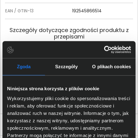
EAN / GTIN-13
192545866514
Szczegóły dotyczące zgodności produktu z
przepisami
HP Inc.; 1501 Page Mill Road,
Palo Alto, CA 94304, United
Dane producenta
States; Phone:+ 1 650-857-
Zgoda
Szczegóły
O plikach cookies
1501
HP REG 23010; 08028
Niniejsza strona korzysta z plików cookie
Osoba odpowiedzialna za
Barcelona, Spain; Email
produkt
contact:
reg@hp.com
Wykorzystujemy pliki cookie do spersonalizowania treści
i reklam, aby oferować funkcje społecznościowe i
analizować ruch w naszej witrynie. Informacje o tym, jak
korzystasz z naszej witryny, udostępniamy partnerom
Produkty podobne
społecznościowym, reklamowym i analitycznym.
Partnerzy mogą połączyć te informacje z innymi danymi