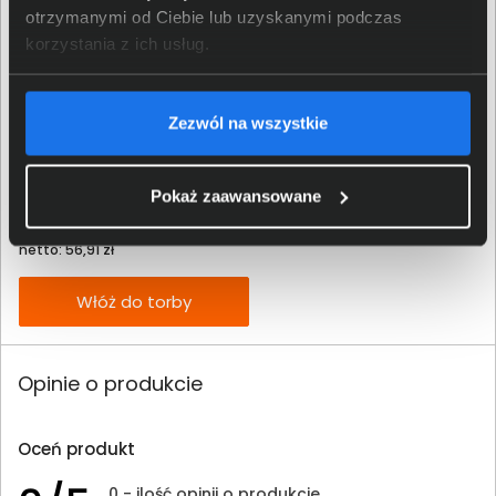
otrzymanymi od Ciebie lub uzyskanymi podczas
korzystania z ich usług.
Zezwól na wszystkie
Tusz HP 304 trójkolorowy N9K05AE
Pokaż zaawansowane
70,00 zł
netto: 56,91 zł
Włóż do torby
Opinie o produkcie
Oceń produkt
0 - ilość opinii o produkcie