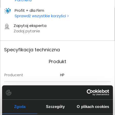
Profit + dla Firm
Sprawdź wszystkie korzyści
Zapytaj eksperta
Zadaj pytanie
Specyfikacja techniczna
Produkt
Producent
HP
Klasa produktu
Tusz
Parametry
Zgoda
Szczegóły
O plikach cookies