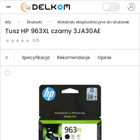
odukty
Drukarki
Materiały eksploatacyjne do drukarek
Tusz HP 963XL czarny 3JA30AE
0/5
Specyfikacja
Rekomendacje
Opinie