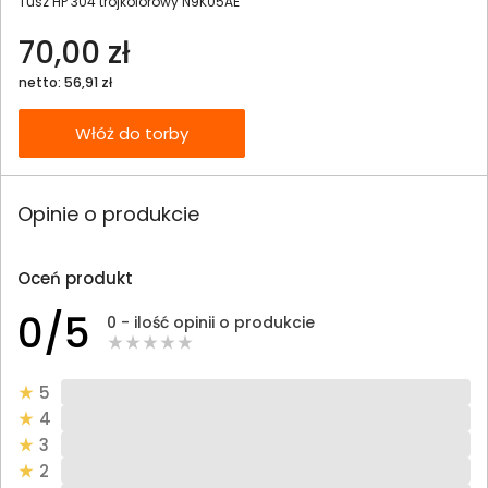
Tusz HP 304 trójkolorowy N9K05AE
70,00 zł
netto: 56,91 zł
Włóż do torby
Opinie o produkcie
Oceń produkt
0/5
0 - ilość opinii o produkcie
5
4
3
2