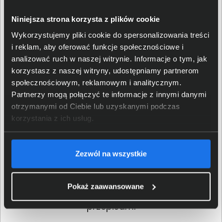
Symbol tuszu / tonera
HP 963XL
Niniejsza strona korzysta z plików cookie
Wydajność tuszu / tonera
do 2000 stron
Wykorzystujemy pliki cookie do spersonalizowania treści
i reklam, aby oferować funkcje społecznościowe i
Pojemność tuszu / tonera
47,86 ml
analizować ruch w naszej witrynie. Informacje o tym, jak
korzystasz z naszej witryny, udostępniamy partnerom
HP OfficeJet Pro 9010, HP
społecznościowym, reklamowym i analitycznym.
OfficeJet Pro 9010e, HP
Partnerzy mogą połączyć te informacje z innymi danymi
OfficeJet Pro 9012e, HP
Kompatybilność z
otrzymanymi od Ciebie lub uzyskanymi podczas
OfficeJet Pro 9013, HP
urządzeniami
korzystania z ich usług.
OfficeJet Pro 9020, HP
OfficeJet Pro 9022e, HP
OfficeJet Pro 9023
Zezwól na wszystkie
EAN / GTIN-13
192545866637
Pokaż zaawansowane
Szczegóły dotyczące zgodności produktu z
przepisami