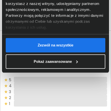
56,00 zł
korzystasz z naszej witryny, udostępniamy partnerom
netto: 45,53 zł
społecznościowym, reklamowym i analitycznym.
Partnerzy mogą połączyć te informacje z innymi danymi
Włóż do torby
otrzymanymi od Ciebie lub uzyskanymi podczas
korzystania z ich usług.
Opinie o produkcie
Zezwól na wszystkie
Oceń produkt
Pokaż zaawansowane
0/5
0 - ilość opinii o produkcie
5
4
3
2
1