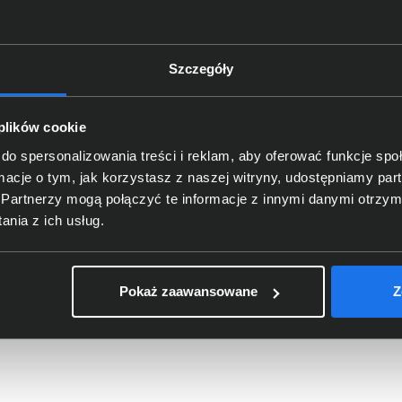
Szczegóły
 plików cookie
do spersonalizowania treści i reklam, aby oferować funkcje sp
ormacje o tym, jak korzystasz z naszej witryny, udostępniamy p
Partnerzy mogą połączyć te informacje z innymi danymi otrzym
Tusz HP 304 trójkolorowy
N9K05AE
nia z ich usług.
70,00 zł
Pokaż zaawansowane
Z
netto: 56,91 zł