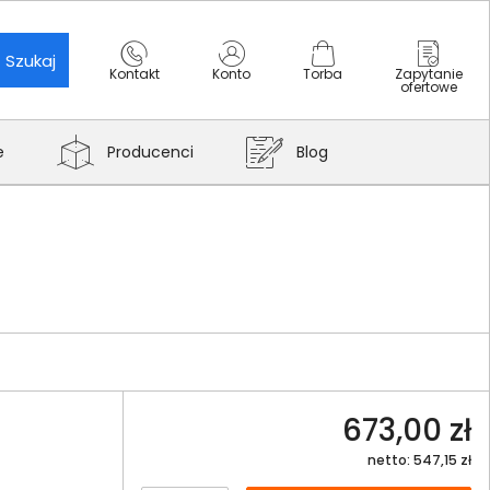
Szukaj
Kontakt
Konto
Torba
Zapytanie
ofertowe
e
Producenci
Blog
673,00 zł
netto: 547,15 zł