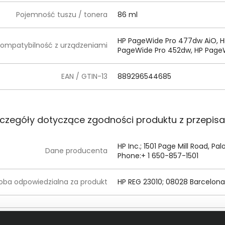
Pojemność tuszu / tonera
86 ml
HP PageWide Pro 477dw AiO, H
ompatybilność z urządzeniami
PageWide Pro 452dw, HP Page
EAN / GTIN-13
889296544685
czegóły dotyczące zgodności produktu z przepis
HP Inc.; 1501 Page Mill Road, Pa
Dane producenta
Phone:+ 1 650-857-1501
oba odpowiedzialna za produkt
HP REG 23010; 08028 Barcelona