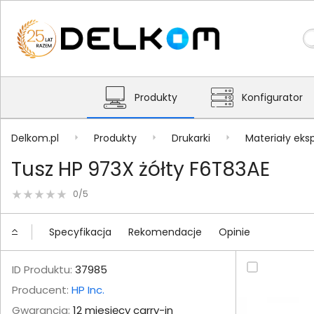
Produkty
Konfigurator
Delkom.pl
Produkty
Drukarki
Materiały eks
Tusz HP 973X żółty F6T83AE
0/5
Specyfikacja
Rekomendacje
Opinie
ID Produktu:
37985
Producent:
HP Inc.
Gwarancja:
12 miesięcy carry-in