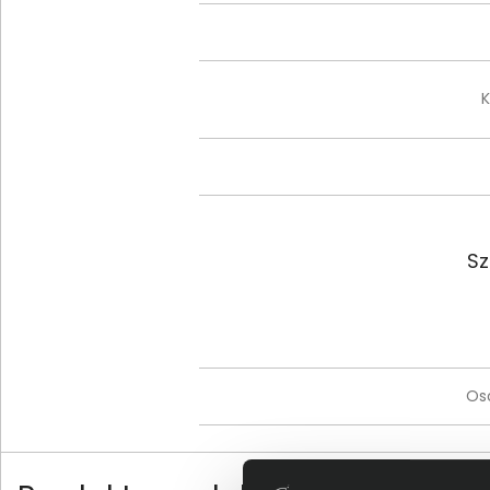
K
Sz
Os