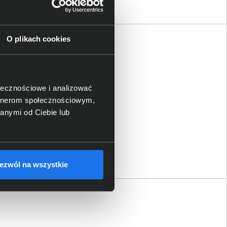
O plikach cookies
ołecznościowe i analizować
artnerom społecznościowym,
anymi od Ciebie lub
ezwól na wszystkie