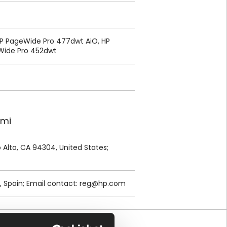
P PageWide Pro 477dwt AiO, HP
Wide Pro 452dwt
ami
lo Alto, CA 94304, United States;
, Spain; Email contact:
reg@hp.com