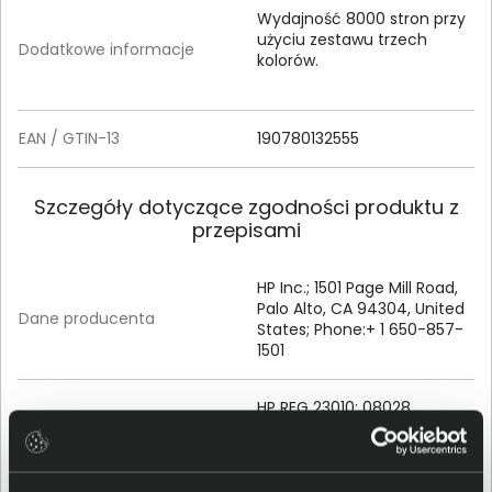
Wydajność 8000 stron przy
użyciu zestawu trzech
Dodatkowe informacje
kolorów.
EAN / GTIN-13
190780132555
Szczegóły dotyczące zgodności produktu z
przepisami
HP Inc.; 1501 Page Mill Road,
Palo Alto, CA 94304, United
Dane producenta
States; Phone:+ 1 650-857-
1501
HP REG 23010; 08028
Osoba odpowiedzialna za
Barcelona, Spain; Email
produkt
contact:
reg@hp.com