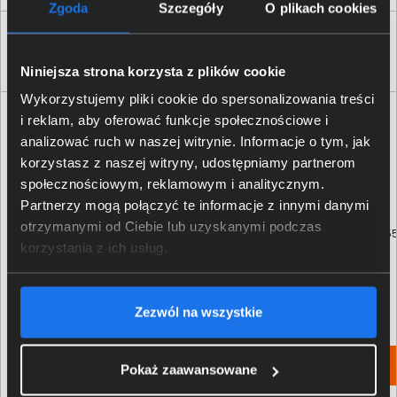
Zgoda
Szczegóły
O plikach cookies
Klienci, którzy kupili ten produkt często
wybierali również
Niniejsza strona korzysta z plików cookie
Wykorzystujemy pliki cookie do spersonalizowania treści
i reklam, aby oferować funkcje społecznościowe i
analizować ruch w naszej witrynie. Informacje o tym, jak
korzystasz z naszej witryny, udostępniamy partnerom
społecznościowym, reklamowym i analitycznym.
Partnerzy mogą połączyć te informacje z innymi danymi
otrzymanymi od Ciebie lub uzyskanymi podczas
Urządzenie wielofunkcyjne
Tusz HP GT52 purpurowy M0H5
atramentowe HP Smart Tank 581 -
korzystania z ich usług.
4A8D4A
1 036,00 zł
39,00 zł
Zezwól na wszystkie
netto: 842,28 zł
netto: 31,71 zł
Włóż do torby
Włóż do torby
Pokaż zaawansowane