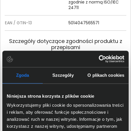
zgodnie z normą ISO/IEC
24711
EAN / GTIN-13
5014047565571
Szczegóły dotyczące zgodności produktu z
przepisami
Brother Industries Ltd; 15-1
Dane producenta
Naeshiro-cho, Mizuho-ku,
Nagoya, 467-8561, Japan
Zgoda
Szczegóły
O plikach cookies
Brother International
(Nederland) B.V.; Zanderij 25,
Niniejsza strona korzysta z plików cookie
Osoba odpowiedzialna za
1185 ZM Amstelveen, The
Wykorzystujemy pliki cookie do spersonalizowania treści
produkt
Netherlands; +44 161 931
4820,
i reklam, aby oferować funkcje społecznościowe i
support@brother.com
analizować ruch w naszej witrynie. Informacje o tym, jak
korzystasz z naszej witryny, udostępniamy partnerom