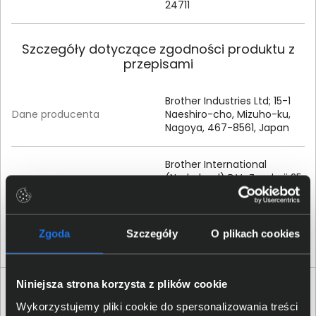
24711
Szczegóły dotyczące zgodności produktu z
przepisami
Brother Industries Ltd; 15-1
Dane producenta
Naeshiro-cho, Mizuho-ku,
Nagoya, 467-8561, Japan
Brother International
(Nederland) B.V.; Zanderij 25,
Osoba odpowiedzialna za
1185 ZM Amstelveen, The
produkt
Netherlands; +44 161 931
4820,
support@brother.com
Zgoda
Szczegóły
O plikach cookies
Niniejsza strona korzysta z plików cookie
Produkty podobne
Wykorzystujemy pliki cookie do spersonalizowania treści