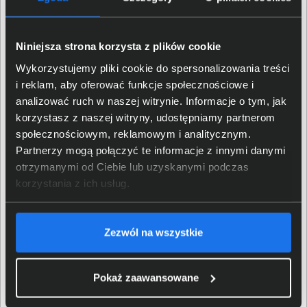
Opinie o produkcie
Niniejsza strona korzysta z plików cookie
Oceń produkt
Wykorzystujemy pliki cookie do spersonalizowania treści
0/5
0 - ilość opinii o produkcie
i reklam, aby oferować funkcje społecznościowe i
analizować ruch w naszej witrynie. Informacje o tym, jak
korzystasz z naszej witryny, udostępniamy partnerom
5
społecznościowym, reklamowym i analitycznym.
4
Partnerzy mogą połączyć te informacje z innymi danymi
3
otrzymanymi od Ciebie lub uzyskanymi podczas
2
korzystania z ich usług.
1
Zezwól na wszystkie
Bądź pierwszy! - zaloguj się na swoje konto i oceń
zakupiony produkt.
Pokaż zaawansowane