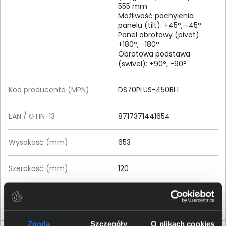
555 mm
Możliwość pochylenia
panelu (tilt): +45°, -45°
Panel obrotowy (pivot):
+180°, -180°
Obrotowa podstawa
(swivel): +90°, -90°
Kod producenta (MPN)
DS70PLUS-450BL1
EAN / GTIN-13
8717371441654
Wysokość (mm)
653
Szerokość (mm)
120
Głębokość (mm)
568
Zgoda
Szczegóły
O plikach cookies