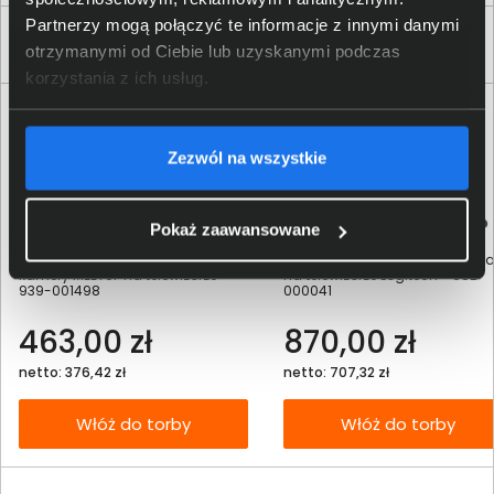
Partnerzy mogą połączyć te informacje z innymi danymi
Produkty podobne
otrzymanymi od Ciebie lub uzyskanymi podczas
korzystania z ich usług.
Zezwól na wszystkie
Pokaż zaawansowane
Uchwyt Logitech do montażu
Uchwyt do montażu kamery Ra
kamery MEETUP na telewizorze
na telewizorze Logitech - 952-
939-001498
000041
463,00 zł
870,00 zł
netto: 376,42 zł
netto: 707,32 zł
Włóż do torby
Włóż do torby