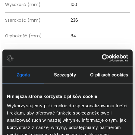
Wysokość (mm)
100
Szerokość (mm)
236
Głębokość (mm)
84
Szczegóły dotyczące zgodności produktu z
przepisami
Zgoda
Szczegóły
O plikach cookies
Logitech Europe S.A.; EPFL -
Dane producenta
Quartier de l’Innovation, CH
- 1015 Lausanne, Switzerland
Niniejsza strona korzysta z plików cookie
Logitech Europe S.
A.
;
Wykorzystujemy pliki cookie do spersonalizowania treści
Osoba odpowiedzialna za
Catharijnesingel 47, 3511GC
i reklam, aby oferować funkcje społecznościowe i
produkt
Utrecht, The Netherlands;
analizować ruch w naszej witrynie. Informacje o tym, jak
https:/
/
support.
logi.
com
korzystasz z naszej witryny, udostępniamy partnerom
społecznościowym, reklamowym i analitycznym.