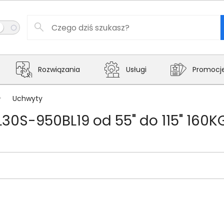
Rozwiązania
Usługi
Promocj
Uchwyty
0S-950BL19 od 55" do 115" 160K