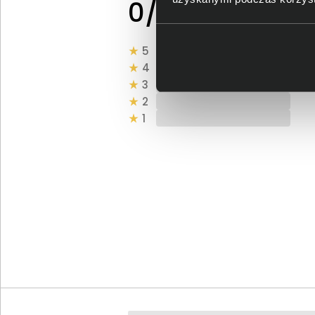
0 - ilość opinii o
0/5
produkcie
5
4
3
2
1