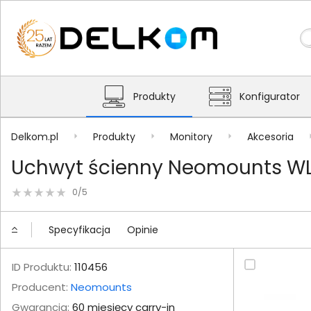
Produkty
Konfigurator
Delkom.pl
Produkty
Monitory
Akcesoria
Uchwyt ścienny Neomounts WL3
0/5
Specyfikacja
Opinie
ID Produktu:
110456
Producent:
Neomounts
Gwarancja:
60 miesięcy carry-in