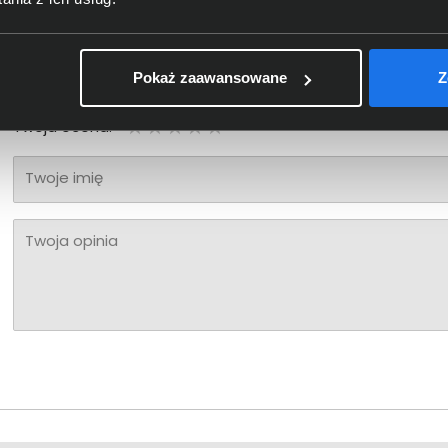
Bądź pierwszy! - zaloguj się na swoje konto i oceń zaku
Pokaż zaawansowane
Z
Twoja ocena:
Twoje imię
Twoja opinia