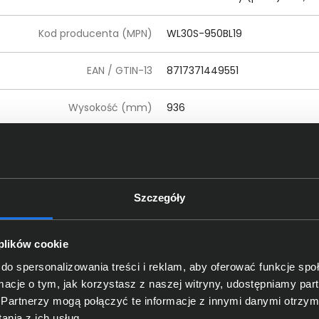
Kod producenta (MPN)
WL30S-950BL19
EAN / GTIN-13
8717371449551
Wysokość (mm)
936
Szerokość (mm)
160
Głębokość (mm)
67
Szczegóły
 plików cookie
do spersonalizowania treści i reklam, aby oferować funkcje sp
ormacje o tym, jak korzystasz z naszej witryny, udostępniamy p
Partnerzy mogą połączyć te informacje z innymi danymi otrzym
nia z ich usług.