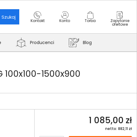
Szukaj
Kontakt
Konto
Torba
Zapytanie
ofertowe
e
Producenci
Blog
G 100x100-1500x900
1 085,00 zł
netto: 882,11 zł