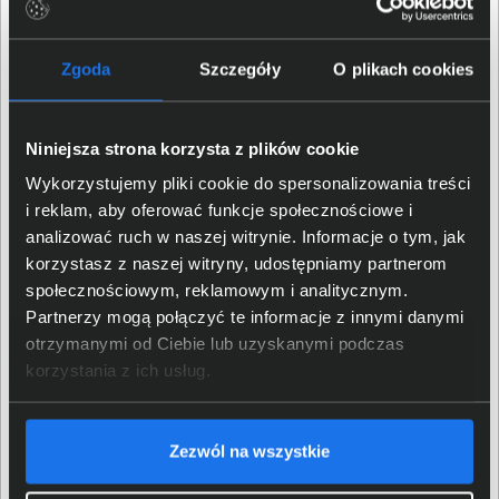
przeglądarki internetowej.
Zgoda
Szczegóły
O plikach cookies
Niniejsza strona korzysta z plików cookie
Wykorzystujemy pliki cookie do spersonalizowania treści
i reklam, aby oferować funkcje społecznościowe i
analizować ruch w naszej witrynie. Informacje o tym, jak
korzystasz z naszej witryny, udostępniamy partnerom
społecznościowym, reklamowym i analitycznym.
Partnerzy mogą połączyć te informacje z innymi danymi
otrzymanymi od Ciebie lub uzyskanymi podczas
Gotowy na Integrację
korzystania z ich usług.
Zasilacz oferuje osiem gniazd IEC C13 z podtrzymaniem
zasilania. Do dyspozycji są porty komunikacyjne USB, RJ-
Zezwól na wszystkie
45 (szeregowy) oraz SmartConnect Ethernet. W
zestawie znajduje się kabel USB, a obudowa typu tower