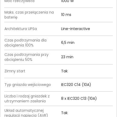
Moc rzeczywista
1000 W
Maks. czas przełączenia na
10 ms
baterię
Architektura UPSa
Line-interactive
Czas podtrzymania dla
6,5 min
obciążenia 100%
Czas podtrzymania przy
23 min
obciążeniu 50%
Zimny start
Tak
Typ gniazda wejściowego
IEC320 C14 (10A)
Liczba i rodzaj gniazdek z
8 x IEC320 C13 (10A)
utrzymaniem zasilania
Układ automatycznej
Tak
regulacji napięcia (AVR)