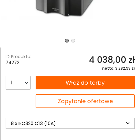
ID Produktu:
4 038,00 zł
74272
netto: 3 282,93 zł
__B2C.PRODUCT.QUANTITY
Włóż do torby
__B2C.PRODUCT.QUANTITY
Zapytanie ofertowe
8 x IEC320 C13 (10A)