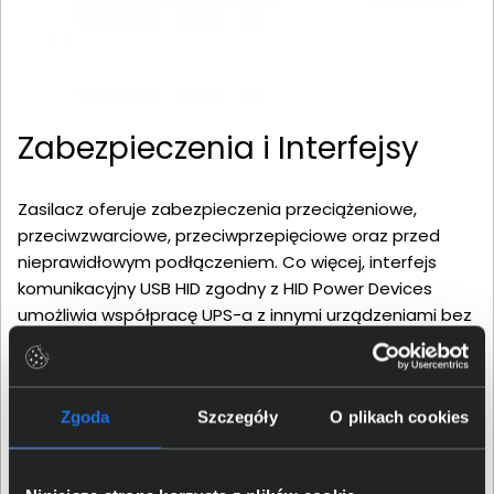
Zabezpieczenia i Interfejsy
Zasilacz oferuje zabezpieczenia przeciążeniowe,
przeciwzwarciowe, przeciwprzepięciowe oraz przed
nieprawidłowym podłączeniem. Co więcej, interfejs
komunikacyjny USB HID zgodny z HID Power Devices
umożliwia współpracę UPS-a z innymi urządzeniami bez
konieczności instalowania oprogramowania. Funkcja
zimnego startu pozwala na uruchomienie urządzenia
bez podłączenia do sieci zasilającej, a sygnalizacja
Zgoda
Szczegóły
O plikach cookies
akustyczno-optyczna informuje o statusie pracy UPS.