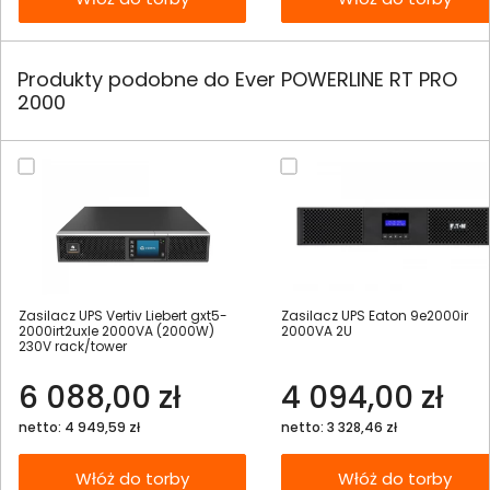
Produkty podobne do Ever POWERLINE RT PRO
2000
Zasilacz UPS Vertiv Liebert gxt5-
Zasilacz UPS Eaton 9e2000ir
2000irt2uxle 2000VA (2000W)
2000VA 2U
230V rack/tower
6 088,00 zł
4 094,00 zł
netto: 4 949,59 zł
netto: 3 328,46 zł
Włóż do torby
Włóż do torby