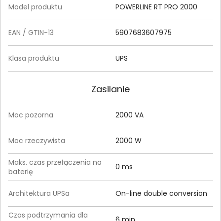
Model produktu
POWERLINE RT PRO 2000
EAN / GTIN-13
5907683607975
Klasa produktu
UPS
Zasilanie
Moc pozorna
2000 VA
Moc rzeczywista
2000 W
Maks. czas przełączenia na
0 ms
baterię
Architektura UPSa
On-line double conversion
Czas podtrzymania dla
6 min