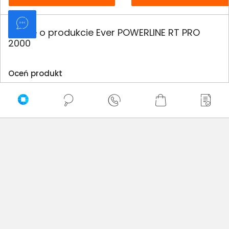
Opinie o produkcie Ever POWERLINE RT PRO
2000
Oceń produkt
0/5
0 - ilość opinii o produkcie
5
4
3
2
1
Bądź pierwszy! - zaloguj się na swoje konto i oceń