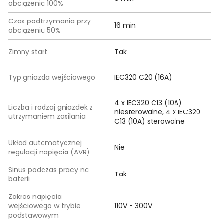
obciążenia 100%
Czas podtrzymania przy
16 min
obciążeniu 50%
Zimny start
Tak
Typ gniazda wejściowego
IEC320 C20 (16A)
4 x IEC320 C13 (10A)
Liczba i rodzaj gniazdek z
niesterowalne, 4 x IEC320
utrzymaniem zasilania
C13 (10A) sterowalne
Układ automatycznej
Nie
regulacji napięcia (AVR)
Sinus podczas pracy na
Tak
baterii
Zakres napięcia
wejściowego w trybie
110V - 300V
podstawowym