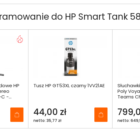
ramowanie do HP Smart Tank 58
odowe HP
Tusz HP GT53XL czarny 1VV21AE
Słuchawk
ereo
Poly Voya
-C -
Teams Ch
Headset 
9T9J6AA
44,00 zł
799,0
netto: 35,77 zł
netto: 649,