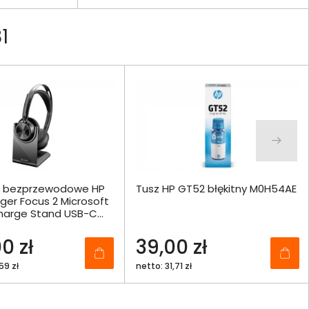
1
i bezprzewodowe HP
Tusz HP GT52 błękitny M0H54AE
ger Focus 2 Microsoft
arge Stand USB-C
+ Adapter USB-C/A -
0 zł
39,00 zł
59 zł
netto: 31,71 zł