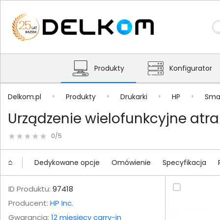
Produkty
Konfigurator
Delkom.pl
Produkty
Drukarki
HP
Sma
Urządzenie wielofunkcyjne at
0/5
Dedykowane opcje
Omówienie
Specyfikacja
ID Produktu:
97418
Producent:
HP Inc.
Gwarancja:
12 miesięcy carry-in