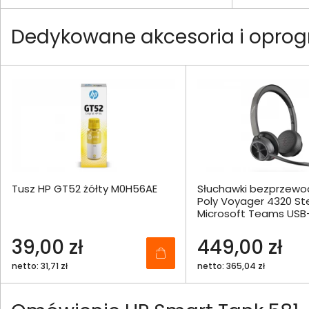
Dedykowane akcesoria i oprog
Tusz HP GT52 żółty M0H56AE
Słuchawki bezprzew
Poly Voyager 4320 St
Microsoft Teams USB
77Z30AA
39,00 zł
449,00 zł
netto: 31,71 zł
netto: 365,04 zł