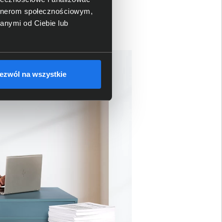
 oszczędza użytkownikom
artnerom społecznościowym,
anymi od Ciebie lub
ezwól na wszystkie