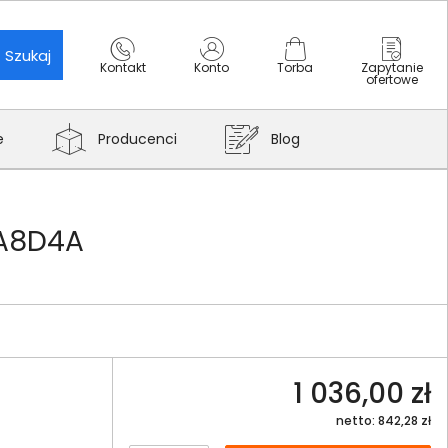
Szukaj
Kontakt
Konto
Torba
Zapytanie
ofertowe
e
Producenci
Blog
4A8D4A
1 036,00 zł
netto: 842,28 zł