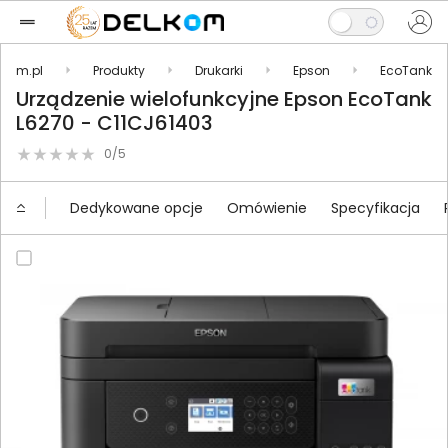
lkom.pl
Produkty
Drukarki
Epson
EcoTank
Urządzenie wielofunkcyjne Epson EcoTank
L6270 - C11CJ61403
0/5
Dedykowane opcje
Omówienie
Specyfikacja