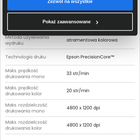
Zezwól na wszystkie
Przeznaczenie
Uniwersalne
Pokaż zaawansowane
Drukowanie
Metoda uzyskiwania
atramentowa kolorowa
wydruku
Technologia druku
Epson PrecisionCore™
Maks. prędkość
33 str/min
drukowania mono
Maks. prędkość
20 str/min
drukowania kolor
Maks. rozdzielczość
4800 x 1200 dpi
drukowania mono
Maks. rozdzielczość
4800 x 1200 dpi
drukowania kolor