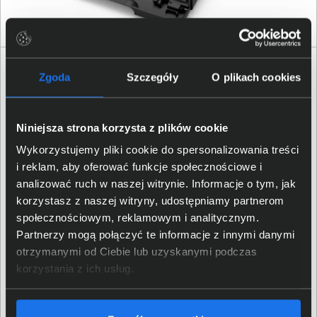
Specyfikacja techniczna Epson EcoTank L6270
Zgoda
Szczegóły
O plikach cookies
Produkt
Niniejsza strona korzysta z plików cookie
Producent
Epson
Wykorzystujemy pliki cookie do spersonalizowania treści
i reklam, aby oferować funkcje społecznościowe i
Klasa produktu
Urządzenie wielofunkcyjne
analizować ruch w naszej witrynie. Informacje o tym, jak
korzystasz z naszej witryny, udostępniamy partnerom
Rodzina produktu
EcoTank
społecznościowym, reklamowym i analitycznym.
Partnerzy mogą połączyć te informacje z innymi danymi
Model produktu
EcoTank L6270
otrzymanymi od Ciebie lub uzyskanymi podczas
korzystania z ich usług.
EAN / GTIN-13
8715946683850