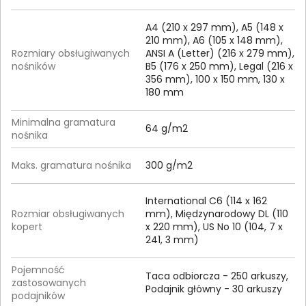
A4 (210 x 297 mm), A5 (148 x
210 mm), A6 (105 x 148 mm),
Rozmiary obsługiwanych
ANSI A (Letter) (216 x 279 mm),
nośników
B5 (176 x 250 mm), Legal (216 x
356 mm), 100 x 150 mm, 130 x
180 mm
Minimalna gramatura
64 g/m2
nośnika
Maks. gramatura nośnika
300 g/m2
International C6 (114 x 162
Rozmiar obsługiwanych
mm), Międzynarodowy DL (110
kopert
x 220 mm), US No 10 (104, 7 x
241, 3 mm)
Pojemność
Taca odbiorcza - 250 arkuszy,
zastosowanych
Podajnik główny - 30 arkuszy
podajników