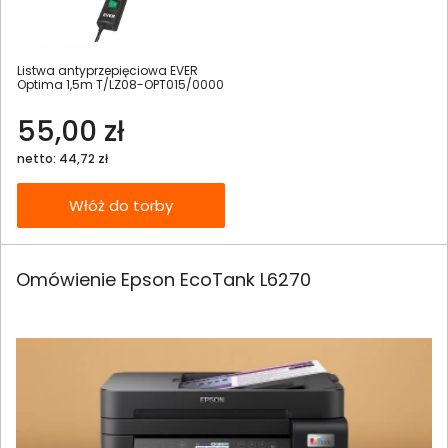
Listwa antyprzepięciowa EVER
Optima 1,5m T/LZ08-OPT015/0000
55,00 zł
netto: 44,72 zł
Włóż do torby
Omówienie Epson EcoTank L6270