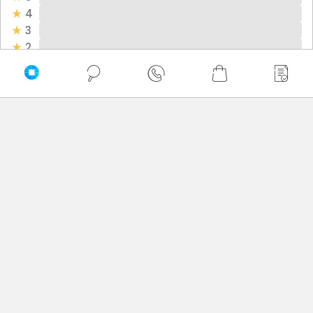
4
3
2
1
Bądź pierwszy! - zaloguj się na swoje konto i oceń
zakupiony produkt.
Twoja ocena:
Twoje imię
Twoja opinia