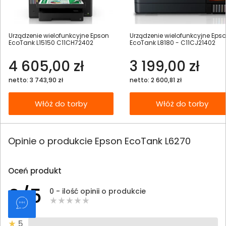
Urządzenie wielofunkcyjne Epson
Urządzenie wielofunkcyjne Eps
EcoTank L15150 C11CH72402
EcoTank L8180 - C11CJ21402
4 605,00 zł
3 199,00 zł
netto: 3 743,90 zł
netto: 2 600,81 zł
Włóż do torby
Włóż do torby
Opinie o produkcie Epson EcoTank L6270
Oceń produkt
0/5
0 - ilość opinii o produkcie
5