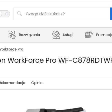
Rozwiązania
Usługi
Promocj
WorkForce Pro
son WorkForce Pro WF-C878RDTW
Rekomendacje
Opinie