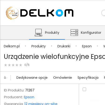
Produkty
Konfigurator
Delkom.pl
Produkty
Drukarki
Epson
Urządzenie wielofunkcyjne Ep
0/5
Dedykowane opcje
Omówienie
Specyfikacja
ID Produktu:
71267
Producent:
Epson
Gwarancja:
12 miesięcy on-site