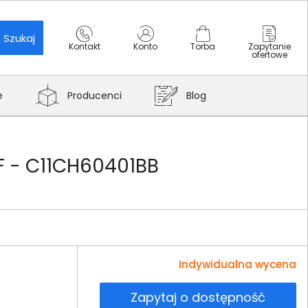
Szukaj
Kontakt
Konto
Torba
Zapytanie
ofertowe
e
Producenci
Blog
F - C11CH60401BB
Indywidualna wycena
Zapytaj o dostępność