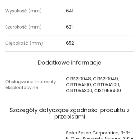
Wysokość (mm)
641
Szerokość (mm)
621‎
Głębokość (mm)
652
Dodatkowe informacje
C13S210048, C13S210049,
Obsługiwane materiały
C13T05A100, C13T05A200,
eksploatacyjne
C13T05A300, C13T05A400
Szczegóły dotyczące zgodności produktu z
przepisami
Seiko Epson Corporation; 3-3-
5, Owa, Suwa-shi, Nagano 392-