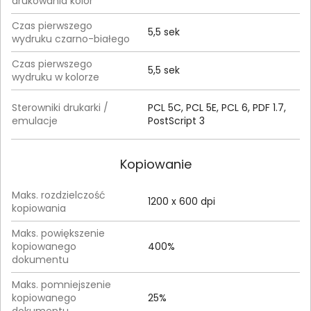
drukowania kolor
Czas pierwszego
5,5 sek
wydruku czarno-białego
Czas pierwszego
5,5 sek
wydruku w kolorze
Sterowniki drukarki /
PCL 5C, PCL 5E, PCL 6, PDF 1.7,
emulacje
PostScript 3
Kopiowanie
Maks. rozdzielczość
1200 x 600 dpi
kopiowania
Maks. powiększenie
kopiowanego
400%
dokumentu
Maks. pomniejszenie
kopiowanego
25%