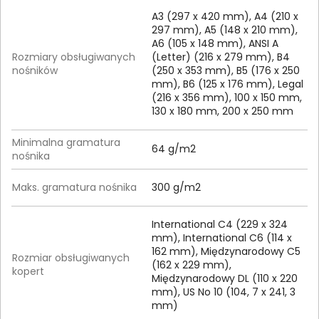
A3 (297 x 420 mm), A4 (210 x
297 mm), A5 (148 x 210 mm),
A6 (105 x 148 mm), ANSI A
Rozmiary obsługiwanych
(Letter) (216 x 279 mm), B4
nośników
(250 x 353 mm), B5 (176 x 250
mm), B6 (125 x 176 mm), Legal
(216 x 356 mm), 100 x 150 mm,
130 x 180 mm, 200 x 250 mm
Minimalna gramatura
64 g/m2
nośnika
Maks. gramatura nośnika
300 g/m2
International C4 (229 x 324
mm), International C6 (114 x
162 mm), Międzynarodowy C5
Rozmiar obsługiwanych
(162 x 229 mm),
kopert
Międzynarodowy DL (110 x 220
mm), US No 10 (104, 7 x 241, 3
mm)