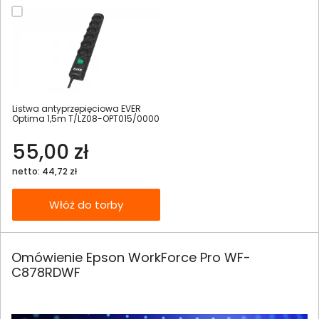
Listwa antyprzepięciowa EVER
Optima 1,5m T/LZ08-OPT015/0000
55,00 zł
netto: 44,72 zł
Włóż do torby
Omówienie Epson WorkForce Pro WF-
C878RDWF