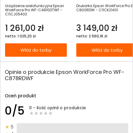
Urządzenie wielofunkcyjne Epson
Drukarka Epson WorkForce Pro E
WorkForce Pro WF-C4810DTWF -
C800RDW - C11CK21401
C11CJ05403
1 261,00 zł
3 149,00 zł
netto: 1 025,20 zł
netto: 2 560,16 zł
Włóż do torby
Włóż do torby
Opinie o produkcie Epson WorkForce Pro WF-
C878RDWF
Oceń produkt
0/5
0 - ilość opinii o produkcie
5