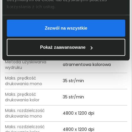
korzystania z ich usług.
Normatywny cykl pracy
75000 stron
(maksimum)
Zalecana miesięczna
Zezwól na wszystkie
2000 - 10000 stron
ilość stron
Pokaż zaawansowane
Drukowanie
Metoda uzyskiwania
atramentowa kolorowa
wydruku
Maks. prędkość
35 str/min
drukowania mono
Maks. prędkość
35 str/min
drukowania kolor
Maks. rozdzielczość
4800 x 1200 dpi
drukowania mono
Maks. rozdzielczość
4800 x 1200 dpi