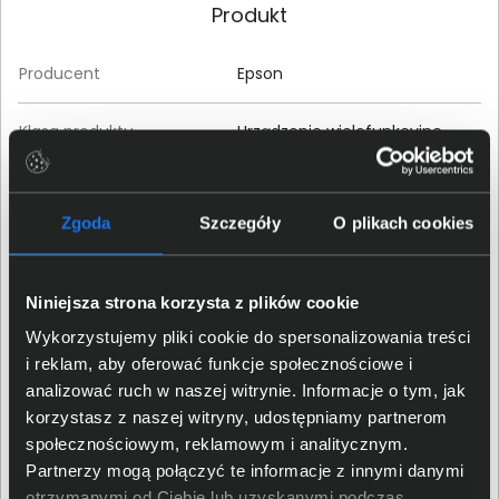
Produkt
Producent
Epson
Klasa produktu
Urządzenie wielofunkcyjne
Rodzina produktu
WorkForce
Zgoda
Szczegóły
O plikach cookies
Seria produktu
WorkForce Pro
Niniejsza strona korzysta z plików cookie
Model produktu
WorkForce Pro WF-C878RDWF
Wykorzystujemy pliki cookie do spersonalizowania treści
EAN / GTIN-13
8715946672878
i reklam, aby oferować funkcje społecznościowe i
analizować ruch w naszej witrynie. Informacje o tym, jak
korzystasz z naszej witryny, udostępniamy partnerom
Przeznaczenie
Biznes
społecznościowym, reklamowym i analitycznym.
Partnerzy mogą połączyć te informacje z innymi danymi
Cykl pracy
otrzymanymi od Ciebie lub uzyskanymi podczas