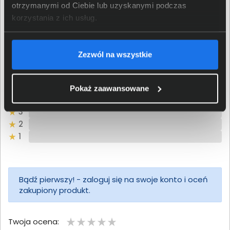
Opinie o produkcie
otrzymanymi od Ciebie lub uzyskanymi podczas
korzystania z ich usług.
Oceń produkt
0/5
0 - ilość opinii o produkcie
Zezwól na wszystkie
5
Pokaż zaawansowane
4
3
2
1
Bądź pierwszy! - zaloguj się na swoje konto i oceń
zakupiony produkt.
Twoja ocena: