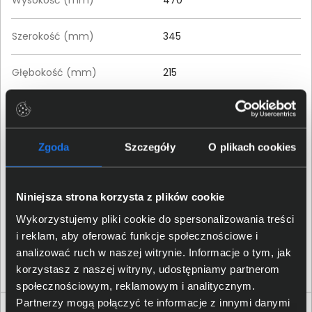
Szerokość (mm)
345
Głębokość (mm)
215
Szczegóły dotyczące zgodności produktu z
przepisami
Zgoda
Szczegóły
O plikach cookies
Targus Europe Ltd.; Van
Dane producenta
Hilststraat 19, 5145 Waalwijk;
AMurphy@targus.com
Niniejsza strona korzysta z plików cookie
Wykorzystujemy pliki cookie do spersonalizowania treści
Targus Europe Ltd.; Van
Osoba odpowiedzialna za
i reklam, aby oferować funkcje społecznościowe i
Hilststraat 19, 5145 Waalwijk;
produkt
analizować ruch w naszej witrynie. Informacje o tym, jak
AMurphy@targus.com
korzystasz z naszej witryny, udostępniamy partnerom
społecznościowym, reklamowym i analitycznym.
Partnerzy mogą połączyć te informacje z innymi danymi