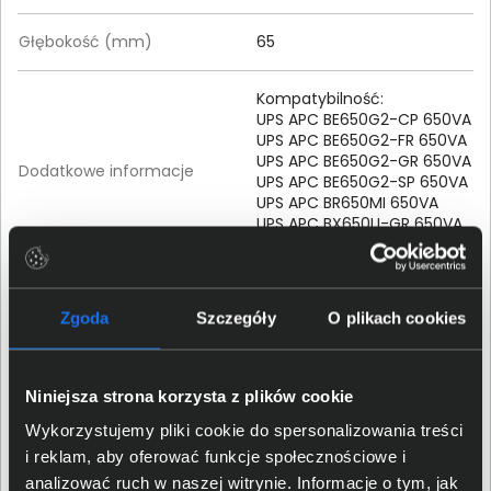
Głębokość (mm)
65
Kompatybilność:
UPS APC BE650G2-CP 650VA
UPS APC BE650G2-FR 650VA
UPS APC BE650G2-GR 650VA
Dodatkowe informacje
UPS APC BE650G2-SP 650VA
UPS APC BR650MI 650VA
UPS APC BX650LI-GR 650VA
UPS APC BX700U-MS 700VA
Szczegóły dotyczące zgodności produktu z
Zgoda
Szczegóły
O plikach cookies
przepisami
Schneider Electric SAS; 35
Niniejsza strona korzysta z plików cookie
Rue Joseph Monier, 92500
Dane producenta
Wykorzystujemy pliki cookie do spersonalizowania treści
Rueil-Malmaison, France;
raymond.lizotte@se.com
i reklam, aby oferować funkcje społecznościowe i
analizować ruch w naszej witrynie. Informacje o tym, jak