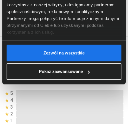
korzystasz z naszej witryny, udostępniamy partnerom
Schneider Electric SAS; 35
Osoba odpowiedzialna za
Rue Joseph Monier, 92500
społecznościowym, reklamowym i analitycznym.
produkt
Rueil-Malmaison, France;
Partnerzy mogą połączyć te informacje z innymi danymi
raymond.lizotte@se.com
otrzymanymi od Ciebie lub uzyskanymi podczas
korzystania z ich usług.
Opinie o produkcie APC APCRBC110
Zezwól na wszystkie
Oceń produkt
Pokaż zaawansowane
0/5
0 - ilość opinii o produkcie
5
4
3
2
1