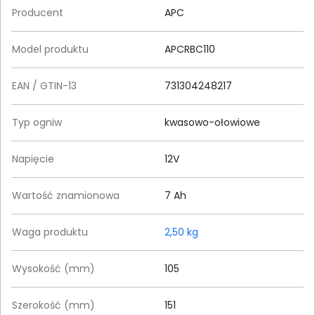
Producent
APC
Model produktu
APCRBC110
EAN / GTIN-13
731304248217
Typ ogniw
kwasowo-ołowiowe
Napięcie
12V
Wartość znamionowa
7 Ah
Waga produktu
2,50 kg
Wysokość (mm)
105
Szerokość (mm)
151