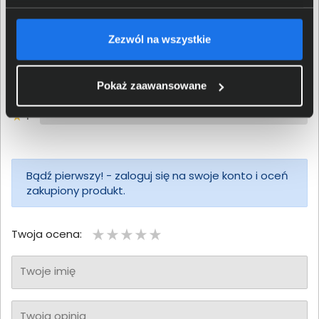
0/5
0 - ilość opinii o produkcie
Zezwól na wszystkie
5
4
3
Pokaż zaawansowane
2
1
Bądź pierwszy! - zaloguj się na swoje konto i oceń
zakupiony produkt.
Twoja ocena:
Twoje imię
Twoja opinia