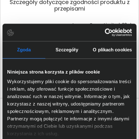
Szczegóły dotyczące zgodności produktu z
przepisami
Lenovo Group Limited; 23rd
Floor, Lincoln House, Taikoo
Dane producenta
Place, 979 King's Road,
Quarry Bay, Hong Kong S.A.R.
of China
Zgoda
Szczegóły
O plikach cookies
Lenovo (Slovakia),
Osoba odpowiedzialna za
Landererova 12, 811 09
Niniejsza strona korzysta z plików cookie
produkt
Bratislava, Slovakia,
Wykorzystujemy pliki cookie do spersonalizowania treści
compliance@lenovo.com
i reklam, aby oferować funkcje społecznościowe i
analizować ruch w naszej witrynie. Informacje o tym, jak
korzystasz z naszej witryny, udostępniamy partnerom
Opinie o produkcie
społecznościowym, reklamowym i analitycznym.
Partnerzy mogą połączyć te informacje z innymi danymi
otrzymanymi od Ciebie lub uzyskanymi podczas
Oceń produkt
korzystania z ich usług.