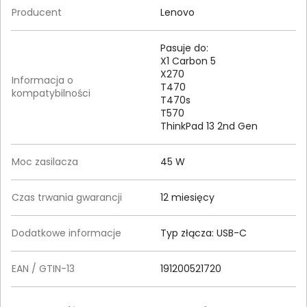
Producent
Lenovo
Pasuje do:
X1 Carbon 5
X270
Informacja o
T470
kompatybilności
T470s
T570
ThinkPad 13 2nd Gen
Moc zasilacza
45 W
Czas trwania gwarancji
12 miesięcy
Dodatkowe informacje
Typ złącza: USB-C
EAN / GTIN-13
191200521720