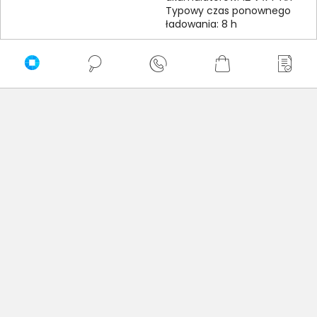
Typowy czas ponownego
ładowania: 8 h
Szczegóły dotyczące zgodności produktu z
przepisami
Schneider Electric SAS; 35
Rue Joseph Monier, 92500
Dane producenta
Rueil-Malmaison, France;
raymond.lizotte@se.com
Schneider Electric SAS; 35
Osoba odpowiedzialna za
Rue Joseph Monier, 92500
produkt
Rueil-Malmaison, France;
raymond.lizotte@se.com
Produkty podobne do APC Easy UPS BV650I
BV650I-GR