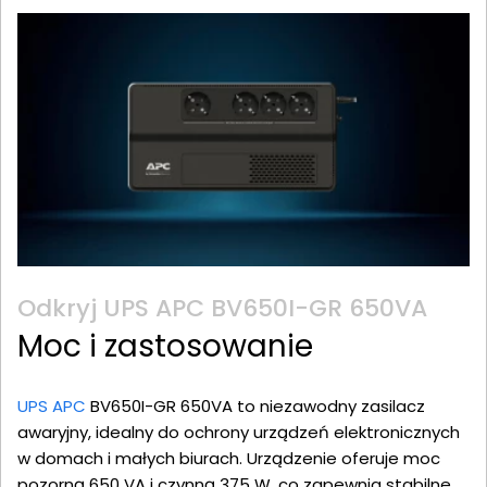
Odkryj UPS APC BV650I-GR 650VA
Moc i zastosowanie
UPS APC
BV650I-GR 650VA to niezawodny zasilacz
awaryjny, idealny do ochrony urządzeń elektronicznych
w domach i małych biurach. Urządzenie oferuje moc
pozorną 650 VA i czynną 375 W, co zapewnia stabilne