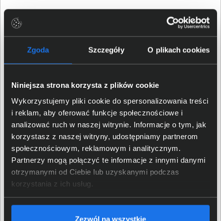
Zgoda
Szczegóły
O plikach cookies
Niniejsza strona korzysta z plików cookie
Wykorzystujemy pliki cookie do spersonalizowania treści
i reklam, aby oferować funkcje społecznościowe i
analizować ruch w naszej witrynie. Informacje o tym, jak
korzystasz z naszej witryny, udostępniamy partnerom
Kompaktowy rozmiar i
społecznościowym, reklamowym i analitycznym.
instalacja
Partnerzy mogą połączyć te informacje z innymi danymi
otrzymanymi od Ciebie lub uzyskanymi podczas
korzystania z ich usług.
Zasilacz charakteryzuje się kompaktowym rozmiarem,
co umożliwia jego instalację w różnych środowiskach
pracy. Może być montowany zarówno na podłodze, jak i
Zezwól na wszystkie