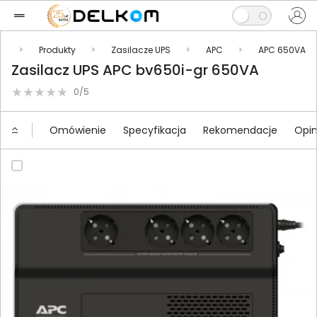
l
Produkty
Zasilacze UPS
APC
APC 650VA
Zasilacz UPS APC bv650i-gr 650VA
0/5
Omówienie
Specyfikacja
Rekomendacje
Opin