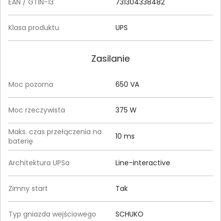
EAN / GTIN-13
731304338482
Klasa produktu
UPS
Zasilanie
Moc pozorna
650 VA
Moc rzeczywista
375 W
Maks. czas przełączenia na
10 ms
baterię
Architektura UPSa
Line-interactive
Zimny start
Tak
Typ gniazda wejściowego
SCHUKO