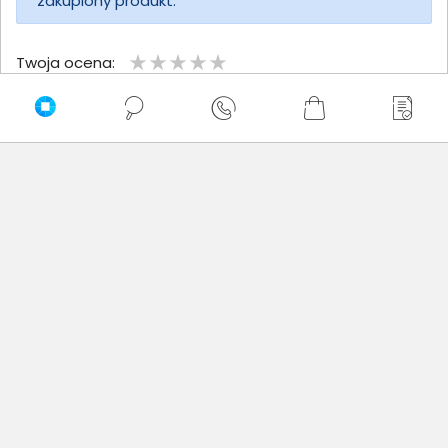
zakupiony produkt.
Twoja ocena:
Twoje imię
Twoja opinia
Dodaj opinię
Brak wystawionych opinii