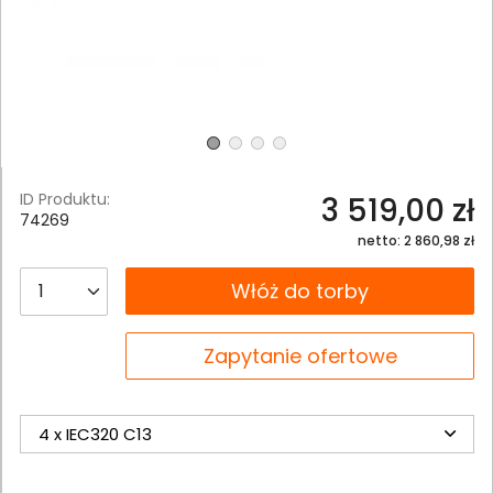
ID Produktu:
3 519,00 zł
74269
netto: 2 860,98 zł
__B2C.PRODUCT.QUANTITY
Włóż do torby
__B2C.PRODUCT.QUANTITY
Zapytanie ofertowe
4 x IEC320 C13