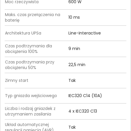
Moc rzeczywista
600 W
Maks. czas przełączenia na
10 ms
baterię
Architektura UPSa
Line-interactive
Czas podtrzymania dla
9 min
obciążenia 100%
Czas podtrzymania przy
22,5 min
obciążeniu 50%
Zimny start
Tak
Typ gniazda wejściowego
IEC320 C14 (10A)
Liczba i rodzaj gniazdek z
4 x IEC320 C13
utrzymaniem zasilania
Układ automatycznej
Tak
regulacji napięcia (AVR)