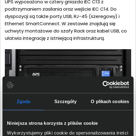
UPS wyposażono w cztery gniazda IEC C13 z
podtrzymaniem zasilania oraz wejście IEC C14. Do
dyspozycji są także porty USB, RJ-45 (szeregowy) i
Ethernet SmartConnect. W zestawie znajdują się
uchwyty montażowe do szafy Rack oraz kabel USB, co
ułatwia integrację z istniejącą infrastrukturą.
Zgoda
Szczegóły
O plikach cookies
Solidna Konstrukcja
Niniejsza strona korzysta z plików cookie
Wykorzystujemy pliki cookie do spersonalizowania treści
Obudowa o wymiarach 432 × 86 × 406 mm i wadze 20,5