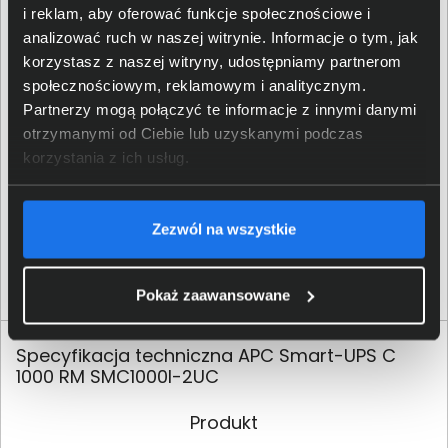
i reklam, aby oferować funkcje społecznościowe i
kg została zaprojektowana z myślą o trwałości i łatwej
analizować ruch w naszej witrynie. Informacje o tym, jak
instalacji. Wewnątrz znajduje się akumulator ołowiowo-
korzystasz z naszej witryny, udostępniamy partnerom
kwasowy, który ładuje się w około 3 godziny.
społecznościowym, reklamowym i analitycznym.
Partnerzy mogą połączyć te informacje z innymi danymi
otrzymanymi od Ciebie lub uzyskanymi podczas
korzystania z ich usług.
Zezwól na wszystkie
Pokaż zaawansowane
Specyfikacja techniczna APC Smart-UPS C
1000 RM SMC1000I-2UC
Produkt