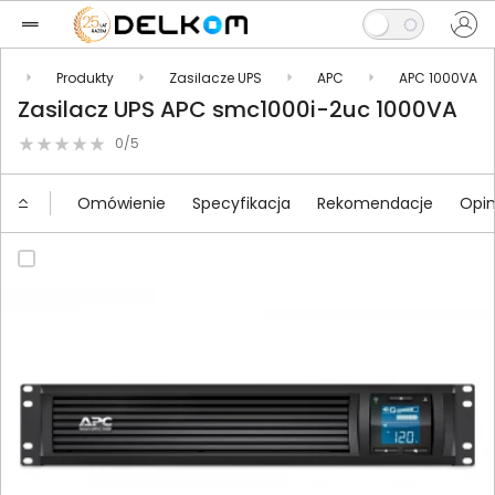
l
Produkty
Zasilacze UPS
APC
APC 1000VA
Zasilacz UPS APC smc1000i-2uc 1000VA
0/5
Omówienie
Specyfikacja
Rekomendacje
Opin