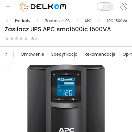
l
Produkty
Zasilacze UPS
APC
APC 1500VA
Zasilacz UPS APC smc1500ic 1500VA
0/5
Omówienie
Specyfikacja
Rekomendacje
Opin