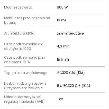
Moc rzeczywista
900 W
Maks. czas przełączenia na
10 ms
baterię
Architektura UPSa
Line-interactive
Czas podtrzymania dla
4,3 min
obciążenia 100%
Czas podtrzymania przy
15,6 min
obciążeniu 50%
Typ gniazda wejściowego
IEC320 C14 (10A)
Liczba i rodzaj gniazdek z
8 x IEC320 C13 (10A)
utrzymaniem zasilania
Układ automatycznej
Tak
regulacji napięcia (AVR)