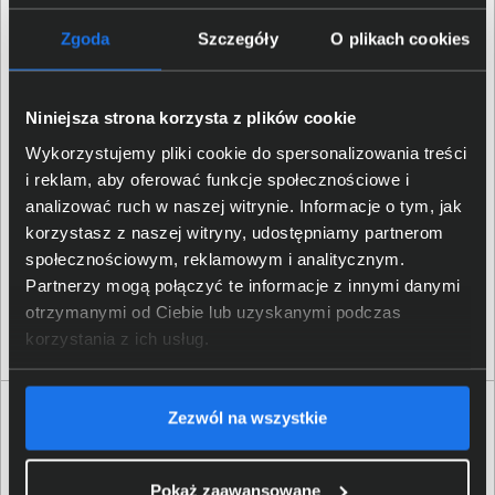
również czytelny wyświetlacz LCD, który pozwala na
monitorowanie ważnych parametrów pracy i zmianę
Zgoda
Szczegóły
O plikach cookies
ustawień.
Niniejsza strona korzysta z plików cookie
Wykorzystujemy pliki cookie do spersonalizowania treści
i reklam, aby oferować funkcje społecznościowe i
analizować ruch w naszej witrynie. Informacje o tym, jak
korzystasz z naszej witryny, udostępniamy partnerom
społecznościowym, reklamowym i analitycznym.
Partnerzy mogą połączyć te informacje z innymi danymi
otrzymanymi od Ciebie lub uzyskanymi podczas
korzystania z ich usług.
Specyfikacja techniczna APC Smart-UPS C
Zezwól na wszystkie
1500 SMC1500IC
Produkt
Pokaż zaawansowane