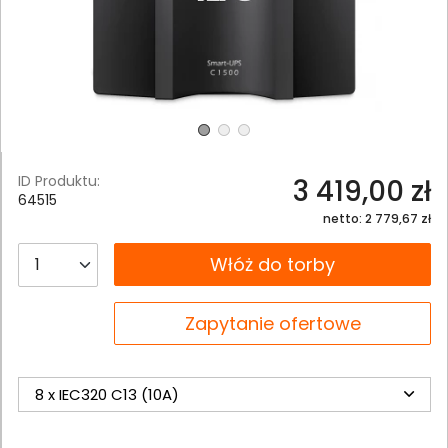
ID Produktu:
3 419,00 zł
64515
netto: 2 779,67 zł
__B2C.PRODUCT.QUANTITY
Włóż do torby
__B2C.PRODUCT.QUANTITY
Zapytanie ofertowe
8 x IEC320 C13 (10A)