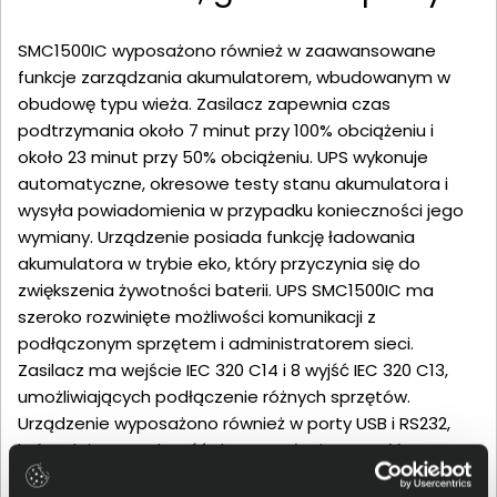
SMC1500IC wyposażono również w zaawansowane
funkcje zarządzania akumulatorem, wbudowanym w
obudowę typu wieża. Zasilacz zapewnia czas
podtrzymania około 7 minut przy 100% obciążeniu i
około 23 minut przy 50% obciążeniu. UPS wykonuje
automatyczne, okresowe testy stanu akumulatora i
wysyła powiadomienia w przypadku konieczności jego
wymiany. Urządzenie posiada funkcję ładowania
akumulatora w trybie eko, który przyczynia się do
zwiększenia żywotności baterii. UPS SMC1500IC ma
szeroko rozwinięte możliwości komunikacji z
podłączonym sprzętem i administratorem sieci.
Zasilacz ma wejście IEC 320 C14 i 8 wyjść IEC 320 C13,
umożliwiających podłączenie różnych sprzętów.
Urządzenie wyposażono również w porty USB i RS232,
które dają sposobność do przesyłania sygnałów
sterujących i informacji o stanie zasilania. UPS ma