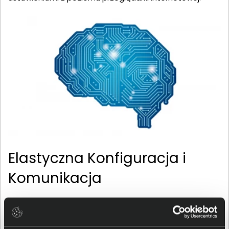
Elastyczna Konfiguracja i
Komunikacja
Zasilacz oferuje osiem gniazd IEC C13 oraz jedno
gniazdo IEC C19 wyjściowe z podtrzymaniem zasilania, a