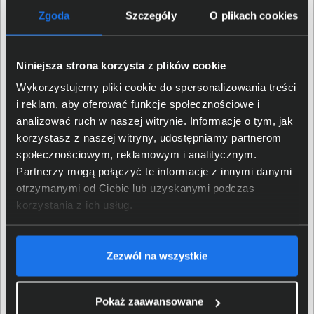
także wejście IEC C20. Do dyspozycji są porty
Zgoda
Szczegóły
O plikach cookies
komunikacyjne USB, RJ-45 (szeregowy) oraz Ethernet
SmartConnect. W zestawie znajduje się kabel USB, co
ułatwia integrację z istniejącą infrastrukturą.
Niniejsza strona korzysta z plików cookie
Wykorzystujemy pliki cookie do spersonalizowania treści
i reklam, aby oferować funkcje społecznościowe i
analizować ruch w naszej witrynie. Informacje o tym, jak
korzystasz z naszej witryny, udostępniamy partnerom
społecznościowym, reklamowym i analitycznym.
Partnerzy mogą połączyć te informacje z innymi danymi
otrzymanymi od Ciebie lub uzyskanymi podczas
korzystania z ich usług.
Zezwól na wszystkie
Specyfikacja techniczna APC Smart-UPS 2200
SMT2200IC
Pokaż zaawansowane