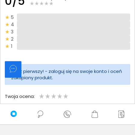
0/5
5
4
3
2
1
Bądź pierwszy! - zaloguj się na swoje konto i oceń
zakupiony produkt.
Twoja ocena:
Twoje imię
Twoja opinia