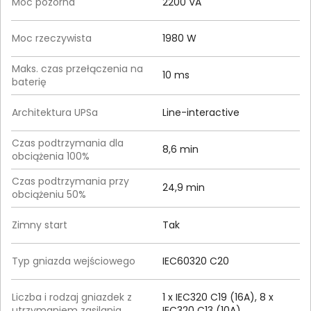
Moc pozorna
2200 VA
Moc rzeczywista
1980 W
Maks. czas przełączenia na
10 ms
baterię
Architektura UPSa
Line-interactive
Czas podtrzymania dla
8,6 min
obciążenia 100%
Czas podtrzymania przy
24,9 min
obciążeniu 50%
Zimny start
Tak
Typ gniazda wejściowego
IEC60320 C20
Liczba i rodzaj gniazdek z
1 x IEC320 C19 (16A), 8 x
utrzymaniem zasilania
IEC320 C13 (10A)