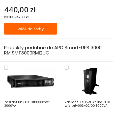
440,00 zł
netto: 357,72 zł
Włóż do torby
Produkty podobne do APC Smart-UPS 3000
RM SMT3000RMI2UC
Zasilacz UPS APC srt3000rmxli
Zasilacz UPS Ever Sinline RT XL
3000VA
w/srtxrt-003k00/00 3000VA