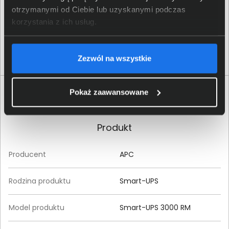
otrzymanymi od Ciebie lub uzyskanymi podczas
korzystania z ich usług.
Zezwól na wszystkie
Specyfikacja techniczna APC Smart-UPS 3000
Pokaż zaawansowane
RM SMT3000RMI2UC
Produkt
Producent
APC
Rodzina produktu
Smart-UPS
Model produktu
Smart-UPS 3000 RM