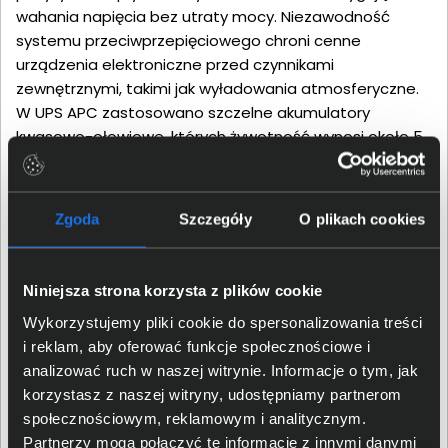
wahania napięcia bez utraty mocy. Niezawodność
systemu przeciwprzepięciowego chroni cenne
urządzenia elektroniczne przed czynnikami
zewnętrznymi, takimi jak wyładowania atmosferyczne.
W UPS APC zastosowano szczelne akumulatory
kwasowo-ołowiowe, których żywotność wynosi około 5
lat. Po tym okresie pojemność akumulatora zaczyna
maleć, nawet jeśli właściciel z niego nie korzysta. Wiąże
się z tym drastyczny spadek czasu podtrzymania pracy
Zgoda
Szczegóły
O plikach cookies
urządzania, a także ryzyko awarii. Producent zapewnia
dostępność kompatybilnych akumulatorów,
wymienialnym przez użytkownika, który przywraca
Niniejsza strona korzysta z plików cookie
wydajność zasilacza UPS do oryginalnych parametrów.
Wykorzystujemy pliki cookie do spersonalizowania treści
i reklam, aby oferować funkcje społecznościowe i
analizować ruch w naszej witrynie. Informacje o tym, jak
korzystasz z naszej witryny, udostępniamy partnerom
społecznościowym, reklamowym i analitycznym.
Partnerzy mogą połączyć te informacje z innymi danymi