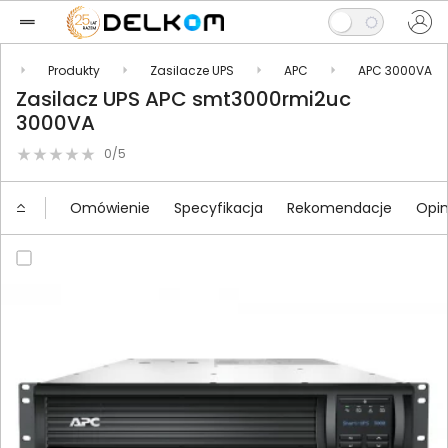
Produkty
Zasilacze UPS
APC
APC 3000VA
Zasilacz UPS APC smt3000rmi2uc
3000VA
0/5
Omówienie
Specyfikacja
Rekomendacje
Opin