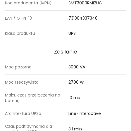
Kod producenta (MPN)
SMT3000RMI2UC
EAN / GTIN-13
731304337348
Klasa produktu
UPS
Zasilanie
Moc pozorna
3000 VA
Moc rzeczywista
2700 W
Maks. czas przełączenia na
10 ms
baterię
Architektura UPSa
Line-interactive
Czas podtrzymania dla
3,1 min