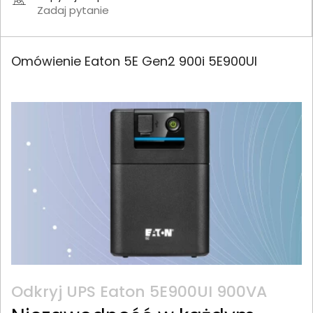
Zadaj pytanie
Omówienie Eaton 5E Gen2 900i 5E900UI
Odkryj UPS Eaton 5E900UI 900VA