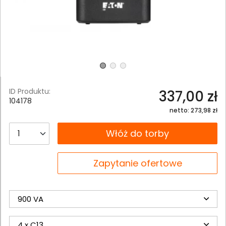
ID Produktu:
337,00 zł
104178
netto: 273,98 zł
__B2C.PRODUCT.QUANTITY
Włóż do torby
__B2C.PRODUCT.QUANTITY
Zapytanie ofertowe
900 VA
4 x C13