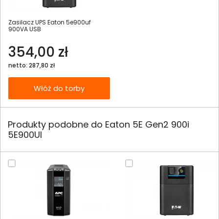
Zasilacz UPS Eaton 5e900uf
900VA USB
354,00 zł
netto: 287,80 zł
Włóż do torby
Produkty podobne do Eaton 5E Gen2 900i
5E900UI