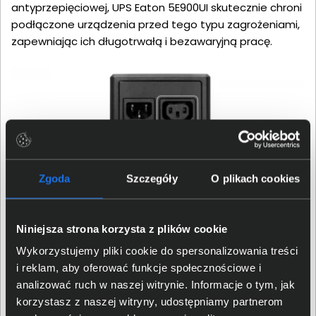
antyprzepięciowej, UPS Eaton 5E900UI skutecznie chroni
podłączone urządzenia przed tego typu zagrożeniami,
zapewniając ich długotrwałą i bezawaryjną pracę.
Zgoda
Szczegóły
O plikach cookies
Niniejsza strona korzysta z plików cookie
Wykorzystujemy pliki cookie do spersonalizowania treści
Gniazda i certyfikaty
i reklam, aby oferować funkcje społecznościowe i
analizować ruch w naszej witrynie. Informacje o tym, jak
UPS Eaton 5E900UI wyposażono w 4 gniazda typu C13,
korzystasz z naszej witryny, udostępniamy partnerom