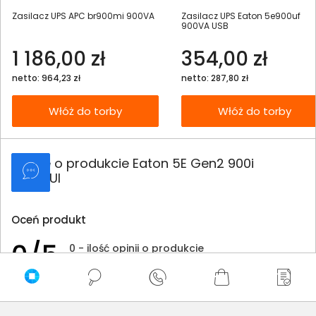
Zasilacz UPS APC br900mi 900VA
Zasilacz UPS Eaton 5e900uf
900VA USB
1 186,00 zł
354,00 zł
netto: 964,23 zł
netto: 287,80 zł
Włóż do torby
Włóż do torby
Opinie o produkcie Eaton 5E Gen2 900i
5E900UI
Oceń produkt
0/5
0 - ilość opinii o produkcie
5
4