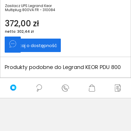
Zasilacz UPS Legrand Keor
Multiplug 800VA FR - 310084
372,00 zł
netto: 302,44 zł
Zapytaj o dostępność
Produkty podobne do Legrand KEOR PDU 800
Zasilacz UPS APC bv800i-gr
Zasilacz UPS APC bv800i 800V
800VA