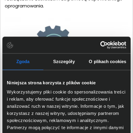
oprogramowania.
Zgoda
Szczegóły
O plikach cookies
Niniejsza strona korzysta z plików cookie
Wykorzystujemy pliki cookie do spersonalizowania treści
Wskaźniki LED i sygnały
i reklam, aby oferować funkcje społecznościowe i
analizować ruch w naszej witrynie. Informacje o tym, jak
dźwiękowe
korzystasz z naszej witryny, udostępniamy partnerom
społecznościowym, reklamowym i analitycznym.
Legrand Keor PDU posiada wskaźniki LED, które informują
Partnerzy mogą połączyć te informacje z innymi danymi