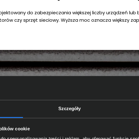
ojektowany do zabezpieczania większej liczby urządzeń lub b
nitorów czy sprzęt sieciowy. Wyższa moc oznacza większy zapas
Szczegóły
 plików cookie
do spersonalizowania treści i reklam, aby oferować funkcje sp