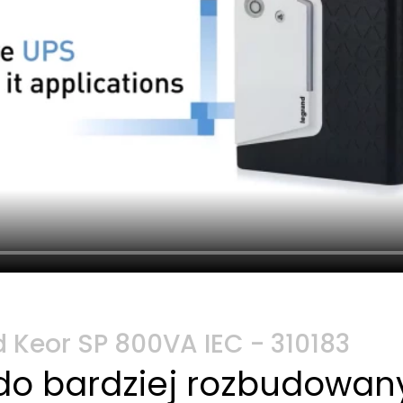
 Keor SP 800VA IEC - 310183
do bardziej rozbudowan