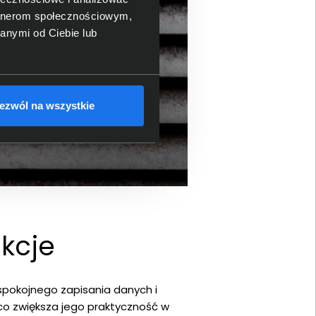
artnerom społecznościowym,
anymi od Ciebie lub
ezwól na wszystkie
kcje
spokojnego zapisania danych i
co zwiększa jego praktyczność w