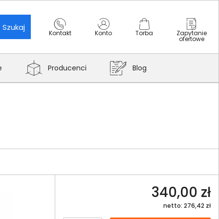
Szukaj
Kontakt
Konto
Torba
Zapytanie
ofertowe
e
Producenci
Blog
340,00 zł
netto: 276,42 zł