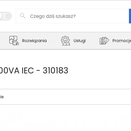
Rozwiązania
Usługi
Promocj
00VA IEC - 310183
ie