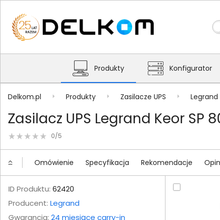
Produkty
Konfigurator
Delkom.pl
Produkty
Zasilacze UPS
Legrand
Zasilacz UPS Legrand Keor SP 8
0/5
Omówienie
Specyfikacja
Rekomendacje
Opin
ID Produktu:
62420
Producent:
Legrand
Gwarancja:
24 miesiące carry-in