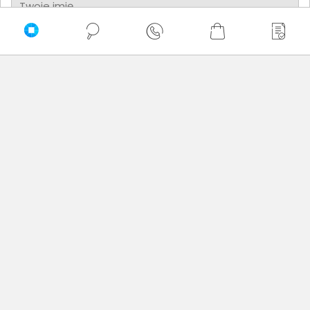
Twoje imię
Twoja opinia
Dodaj opinię
Brak wystawionych opinii
Zaufali nam