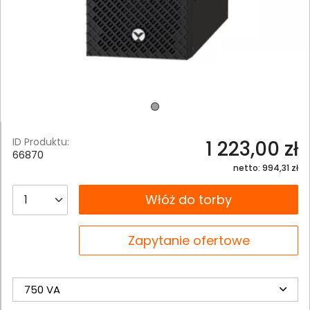
ID Produktu:
1 223,00 zł
66870
netto: 994,31 zł
__B2C.PRODUCT.QUANTITY
Włóż do torby
__B2C.PRODUCT.QUANTITY
Zapytanie ofertowe
750 VA