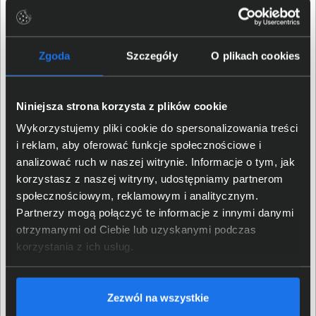
Liczba i rodzaj gniazdek z
5 x IEC320 C13 (10A)
utrzymaniem zasilania
Układ automatycznej
Tak
regulacji napięcia (AVR)
Zgoda
Szczegóły
O plikach cookies
Sinus podczas pracy na
Tak
baterii
Niniejsza strona korzysta z plików cookie
Zakres napięcia
Wykorzystujemy pliki cookie do spersonalizowania treści
wejściowego w trybie
230- V
podstawowym
i reklam, aby oferować funkcje społecznościowe i
analizować ruch w naszej witrynie. Informacje o tym, jak
Zmienny zakres napięcia
166-278V
korzystasz z naszej witryny, udostępniamy partnerom
wejściowego
społecznościowym, reklamowym i analitycznym.
Partnerzy mogą połączyć te informacje z innymi danymi
Komunikacja
otrzymanymi od Ciebie lub uzyskanymi podczas
korzystania z ich usług.
Porty komunikacji
USB typ B
Zezwól na wszystkie
Właściwości fizyczne