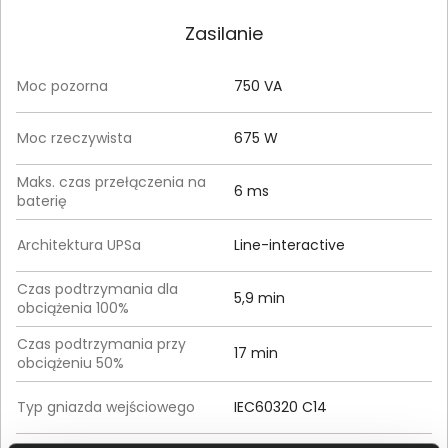
Zasilanie
Moc pozorna
750 VA
Moc rzeczywista
675 W
Maks. czas przełączenia na
6 ms
baterię
Architektura UPSa
Line-interactive
Czas podtrzymania dla
5,9 min
obciążenia 100%
Czas podtrzymania przy
17 min
obciążeniu 50%
Typ gniazda wejściowego
IEC60320 C14