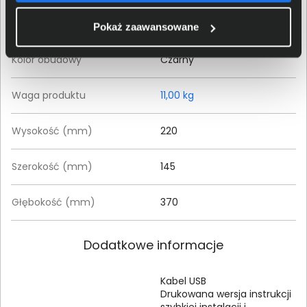
Typ obudowy
Tower
Pokaż zaawansowane
Kolor obudowy
Czarny
Waga produktu
11,00 kg
Wysokość (mm)
220
Szerokość (mm)
145
Głębokość (mm)
370
Dodatkowe informacje
Kabel USB
Drukowana wersja instrukcji
szybkiej instalacji i