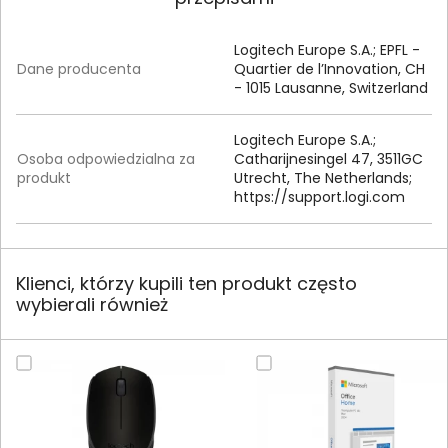
Logitech Europe S.A.; EPFL -
Dane producenta
Quartier de l’Innovation, CH
- 1015 Lausanne, Switzerland
Logitech Europe S.
A.
;
Osoba odpowiedzialna za
Catharijnesingel 47, 3511GC
produkt
Utrecht, The Netherlands;
https:/
/
support.
logi.
com
Klienci, którzy kupili ten produkt często
wybierali również