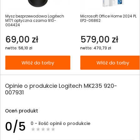
Mysz bezprzewodowa Logitech
Microsoft Office Home 2024 PL
M171 optyczna czarna 910-
EP2-06862
004424
69,00 zł
579,00 zł
netto: 56,10 zł
netto: 470,73 zł
Włóż do torby
Włóż do torby
Opinie o produkcie Logitech MK235 920-
007931
Oceń produkt
0/5
0 - ilość opinii o produkcie