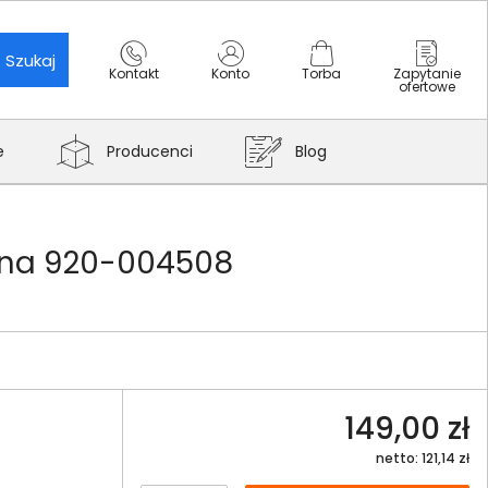
Szukaj
Kontakt
Konto
Torba
Zapytanie
ofertowe
e
Producenci
Blog
rna 920-004508
149,00 zł
netto: 121,14 zł