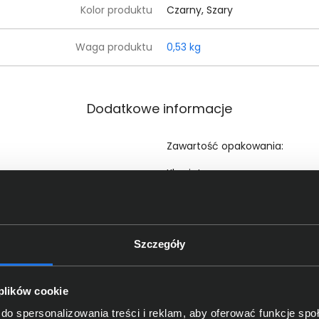
Kolor produktu
Czarny, Szary
Waga produktu
0,53 kg
Dodatkowe informacje
Zawartość opakowania:
Klawiatura
Dodatkowe informacje
Mysz
Nanoodbiornik
2 baterie AAA do klawiatury i 1
Dokumentacja
Szczegóły
czegóły dotyczące zgodności produktu z przepis
 plików cookie
do spersonalizowania treści i reklam, aby oferować funkcje sp