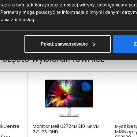
Logitech Europe S.A.; EPFL - Qua
ormacje o tym, jak korzystasz z naszej witryny, udostępniamy p
Dane producenta
Lausanne, Switzerland
Partnerzy mogą połączyć te informacje z innymi danymi otrzym
nia z ich usług.
Logitech Europe S.
A.
; Catharij
oba odpowiedzialna za produkt
Netherlands; https:/
/
support.
lo
Pokaż zaawansowane
Z
kt często wybierali również
nkCentre
Monitor Dell U2724D 210-BKVB
Mysz bez
27" IPS QHD
M185 opty