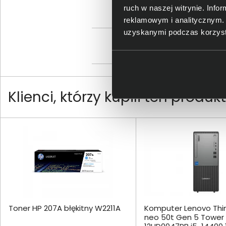
ruch w naszej witrynie. Inf
reklamowym i analitycznym. 
uzyskanymi podczas korzysta
Os
Klienci, którzy kupili ten produ
Toner HP 207A błękitny W2211A
Komputer Lenovo Thi
neo 50t Gen 5 Tower