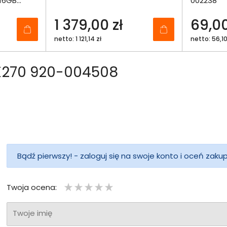
 16GB
002238
1 379,00 zł
69,00
netto: 1 121,14 zł
netto: 56,10
MK270 920-004508
Bądź pierwszy! - zaloguj się na swoje konto i oceń zaku
Twoja ocena:
Twoje imię