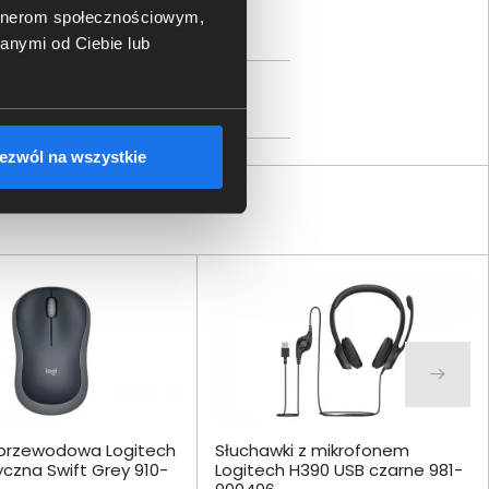
rtier de l’Innovation, CH - 1015
artnerom społecznościowym,
anymi od Ciebie lub
nesingel 47, 3511GC Utrecht, The
gi.
com
ezwól na wszystkie
przewodowa Logitech
Słuchawki z mikrofonem
czna Swift Grey 910-
Logitech H390 USB czarne 981-