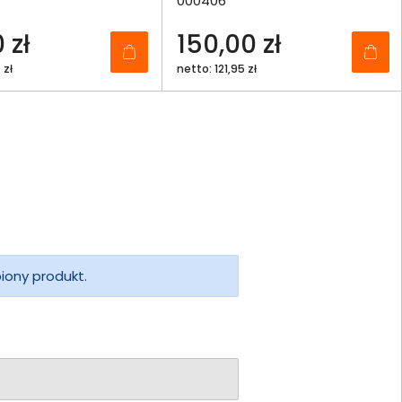
000406
 zł
150,00 zł
 zł
netto: 121,95 zł
piony produkt.