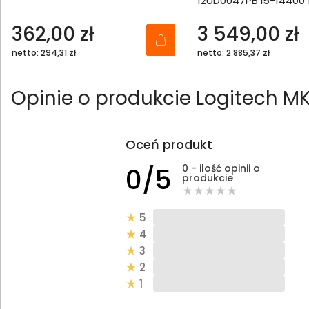
12UD0047PB i5-14400
512SSD Int W11Pro
362,00 zł
3 549,00 zł
netto: 294,31 zł
netto: 2 885,37 zł
Opinie o produkcie Logitech 
Oceń produkt
0 - ilość opinii o
0/5
produkcie
5
4
3
2
1