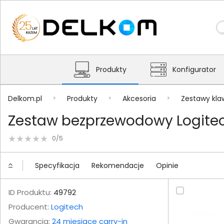
Produkty
Konfigurator
Delkom.pl
Produkty
Akcesoria
Zestawy kla
Zestaw bezprzewodowy Logitec
0/5
Specyfikacja
Rekomendacje
Opinie
ID Produktu:
49792
Producent:
Logitech
Gwarancja:
24 miesiące carry-in