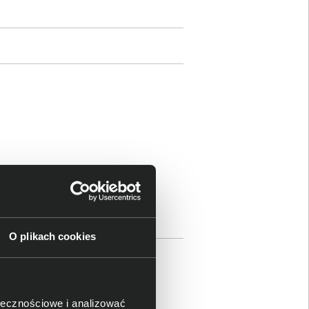
 baterie AA do myszy
O plikach cookies
ami
ołecznościowe i analizować