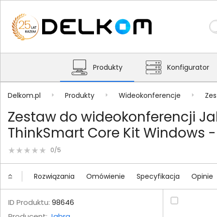
Produkty
Konfigurator
Delkom.pl
Produkty
Wideokonferencje
Zes
Zestaw do wideokonferencji J
ThinkSmart Core Kit Windows -
0/5
Rozwiązania
Omówienie
Specyfikacja
Opinie
ID Produktu:
98646
Producent:
Jabra