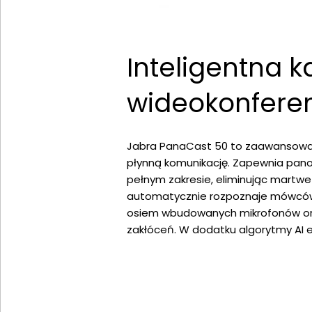
Inteligentna
wideokonferen
Jabra PanaCast 50 to zaawansowan
płynną komunikację. Zapewnia panor
pełnym zakresie, eliminując martwe 
automatycznie rozpoznaje mówców i
osiem wbudowanych mikrofonów ora
zakłóceń. W dodatku algorytmy AI 