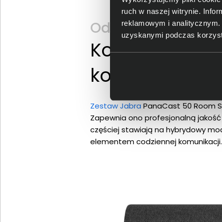
ruch w naszej witrynie. Inf
Odkryj Jabra Pan
reklamowym i analitycznym. 
uzyskanymi podczas korzysta
Kompleksowe 
konferencyjn
Zestaw Jabra
PanaCast 50 Room Sy
Zapewnia ono profesjonalną jakość 
częściej stawiają na hybrydowy mod
elementem codziennej komunikacji.