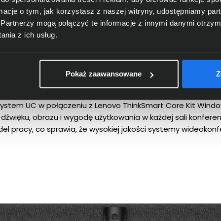
ormacje o tym, jak korzystasz z naszej witryny, udostępniamy p
aCast 50 Room System MS
Partnerzy mogą połączyć te informacje z innymi danymi otrzym
nia z ich usług.
rozwiązanie dla nowocz
ych
Pokaż zaawansowane
Z
stem UC w połączeniu z Lenovo ThinkSmart Core Kit Windo
dźwięku, obrazu i wygodę użytkowania w każdej sali konferen
el pracy, co sprawia, że wysokiej jakości systemy wideoko