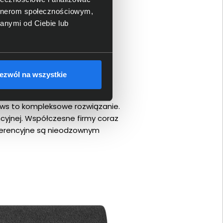
artnerom społecznościowym,
anymi od Ciebie lub
esnych sal
ezwól na wszystkie
ws to kompleksowe rozwiązanie.
cyjnej. Współczesne firmy coraz
nferencyjne są nieodzownym