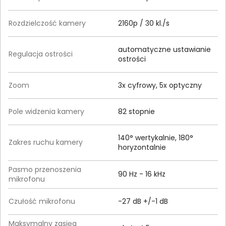
Rozdzielczość kamery
2160p / 30 kl./s
automatyczne ustawianie
Regulacja ostrości
ostrości
Zoom
3x cyfrowy, 5x optyczny
Pole widzenia kamery
82 stopnie
140° wertykalnie, 180°
Zakres ruchu kamery
horyzontalnie
Pasmo przenoszenia
90 Hz - 16 kHz
mikrofonu
Czułość mikrofonu
-27 dB +/-1 dB
Maksymalny zasięg