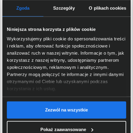
Zgoda
Szczegóły
O plikach cookies
Niniejsza strona korzysta z plików cookie
Wykorzystujemy pliki cookie do spersonalizowania treści
i reklam, aby oferować funkcje społecznościowe i
analizować ruch w naszej witrynie. Informacje o tym, jak
korzystasz z naszej witryny, udostępniamy partnerom
Dostępne akcesoria
społecznościowym, reklamowym i analitycznym.
Partnerzy mogą połączyć te informacje z innymi danymi
otrzymanymi od Ciebie lub uzyskanymi podczas
Logitech Rally Plus posiada zestaw montażowy Rally ze
korzystania z ich usług.
wspornikami kabli, który użytkownik może zakupić
osobno. Do zestawu dołączony jest również uchwyt
montażowy do kamery, głośników i koncentratorów.
Zezwól na wszystkie
Jest również możliwość instalacji do 7 paneli
mikrofonowych w celu zwiększenia zasięgu
rejestrowania dźwięku w większych pomieszczeniach.
Pokaż zaawansowane
Uchwyt do panelu mikrofonowego pozwala umocować