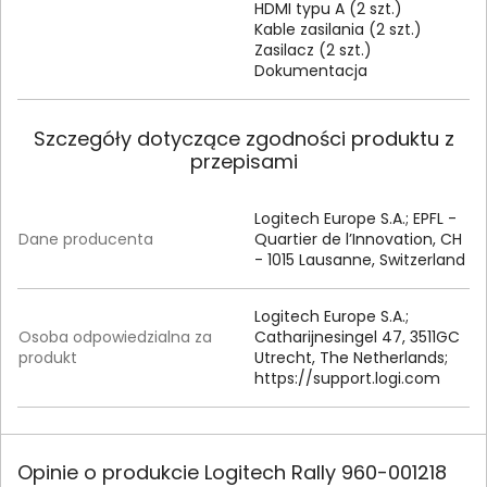
HDMI typu A (2 szt.)
Kable zasilania (2 szt.)
Zasilacz (2 szt.)
Dokumentacja
Szczegóły dotyczące zgodności produktu z
przepisami
Logitech Europe S.A.; EPFL -
Dane producenta
Quartier de l’Innovation, CH
- 1015 Lausanne, Switzerland
Logitech Europe S.
A.
;
Osoba odpowiedzialna za
Catharijnesingel 47, 3511GC
produkt
Utrecht, The Netherlands;
https:/
/
support.
logi.
com
Opinie o produkcie Logitech Rally 960-001218