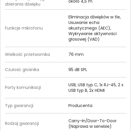
około 4,5 m
zbierania dźwięku
Eliminacja dźwięków w tle,
Usuwanie echa
Funkcje mikrofonu
akustycznego (AEC),
Wykrywanie aktywności
głosowej (VAD)
Wielkość przetwornika
76 mm
Czułość głośnika
95 dB SPL
USB, USB typ C, 1x RJ-45, 2 x
Porty komunikacji
USB typ B, 2x HDMI
Typ gwarancji
Producenta
Carry-In/Door-To-Door
Rodzaj gwarancji
(Naprawa w serwisie)