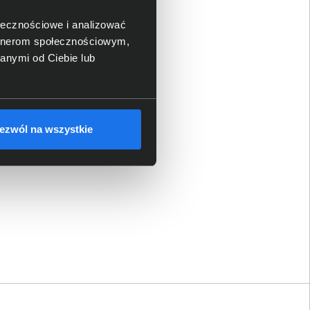
mocją!
ołecznościowe i analizować
artnerom społecznościowym,
anymi od Ciebie lub
ezwól na wszystkie