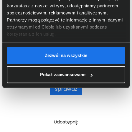
korzystasz z naszej witryny, udostępniamy partnerom
społecznościowym, reklamowym i analitycznym.
ZAPOZNAJ SIĘ Z REGULAMINEM PROMOCJI
Partnerzy mogą połączyć te informacje z innymi danymi
otrzymanymi od Ciebie lub uzyskanymi podczas
korzystania z ich usług.
Sprawdź produkty
Zezwól na wszystkie
objęte promocją!
Pokaż zaawansowane
sprawdź
Udostępnij: