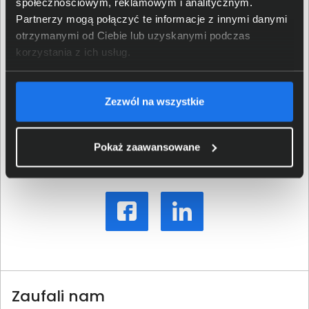
społecznościowym, reklamowym i analitycznym.
Sprawdź produkty
Partnerzy mogą połączyć te informacje z innymi danymi
otrzymanymi od Ciebie lub uzyskanymi podczas
objęte promocją!
korzystania z ich usług.
sprawdź
Zezwól na wszystkie
Pokaż zaawansowane
Udostępnij:
Zaufali nam