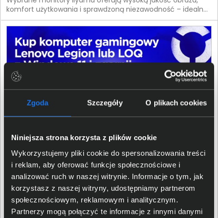
Wybrane monitory iiyama oferują wysoką jakość obrazu,
komfort użytkowania i sprawdzoną niezawodność – idealne
rozwiązanie na nowy sezon. Postaw na technologię, która
robi różnicę od pierwszego spojrzenia.
Zgoda
Szczegóły
O plikach cookies
Niniejsza strona korzysta z plików cookie
Wykorzystujemy pliki cookie do spersonalizowania treści
i reklam, aby oferować funkcje społecznościowe i
analizować ruch w naszej witrynie. Informacje o tym, jak
04.05.2026 Promocja zakończona
korzystasz z naszej witryny, udostępniamy partnerom
Kup komputer gamingowy Lenovo Legion lub LOQ z
społecznościowym, reklamowym i analitycznym.
Windows 11 i zgarnij kontroler Xbox.
Partnerzy mogą połączyć te informacje z innymi danymi