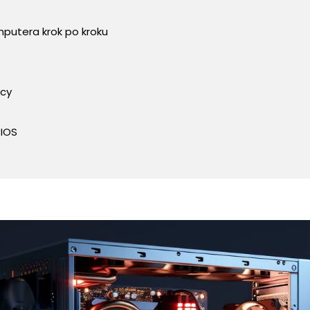
putera krok po kroku
acy
BIOS