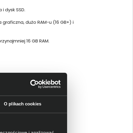
 i dysk SSD.
 graficzna, dużo RAM-u (16 GB+) i
przynajmniej 16 GB RAM.
sparciu dla wybranych
O plikach cookies
esorem, pamięcią RAM, dyskami
gier i pracy kreatywnej.
ołecznościowe i analizować