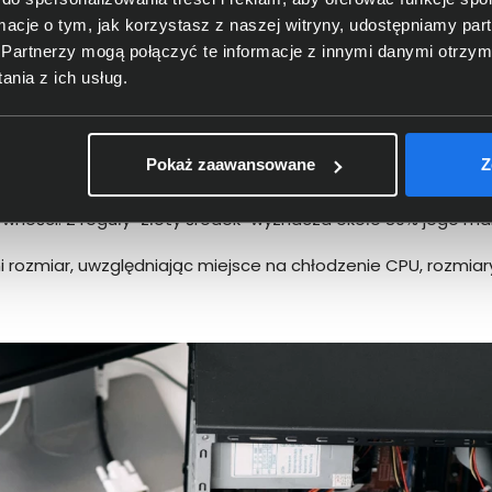
ormacje o tym, jak korzystasz z naszej witryny, udostępniamy p
y element w przypadku uruchamiania gier i obróbki wideo. Jeś
Partnerzy mogą połączyć te informacje z innymi danymi otrzym
sja zintegrowana z CPU.
nia z ich usług.
ewniają szybsze działanie systemu. Z drugiej jednak strony, 
ale płaci za to prędkością pracy.
Pokaż zaawansowane
Z
i przyświeca zasada, aby dostarczał odpowiednią moc dla w
zasilacza przewyższającego wymagania komponentów. Zapew
ywności. Z reguły "złoty środek" wyznacza około 80% jego m
ozmiar, uwzględniając miejsce na chłodzenie CPU, rozmiary k