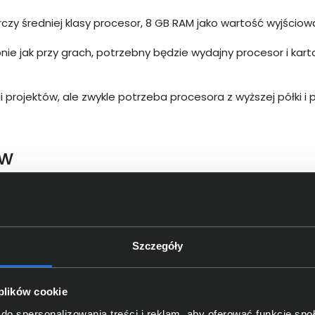
zy średniej klasy procesor, 8 GB RAM jako wartość wyjściowa
ie jak przy grach, potrzebny będzie wydajny procesor i karta
 projektów, ale zwykle potrzeba procesora z wyższej półki i 
ów
nacznej mierze o wydajności komputera oraz częściowo o w
Szczegóły
nt całej konfiguracji + decyduje o kompatybilności z proc
 plików cookie
 minimum 8 GB dla podstawowych zadań, 16 GB lub więcej do 
do spersonalizowania treści i reklam, aby oferować funkcje sp