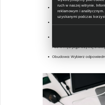
ruch w naszej witrynie. Inf
Karta graficzna (GPU): istotn
reklamowym i analitycznym. 
graficznych, wystarczy jej wer
uzyskanymi podczas korzysta
Dysk twardy/SSD: dyski SSD zap
oferowanego miejsca do ceny, 
Zasilacz (PSU): jego doborow
praktykę stanowi dobieranie 
PSU w myśl jego krzywej efekt
Obudowa: Wybierz odpowiedni r