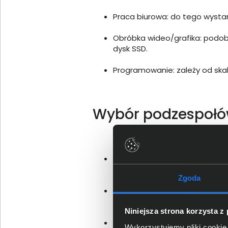
Praca biurowa: do tego wystarc
Obróbka wideo/grafika: podobn
dysk SSD.
Programowanie: zależy od skali
Wybór podzespoł
Procesor (CPU): Decyduje w z
podzespołów.
Zgoda
Płyta główna: stanowi fundame
twardymi etc.
Niniejsza strona korzysta z
Pamięć RAM: zalecana ilość to
Wykorzystujemy pliki cookie 