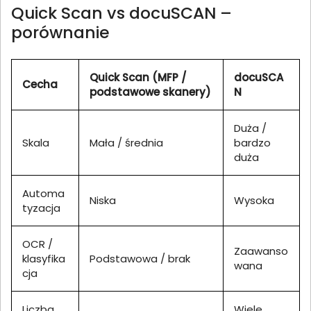
Quick Scan vs docuSCAN –
porównanie
Quick Scan (MFP /
docuSCA
Cecha
podstawowe skanery)
N
Duża /
Skala
Mała / średnia
bardzo
duża
Automa
Niska
Wysoka
tyzacja
OCR /
Zaawanso
klasyfika
Podstawowa / brak
wana
cja
Liczba
Wiele