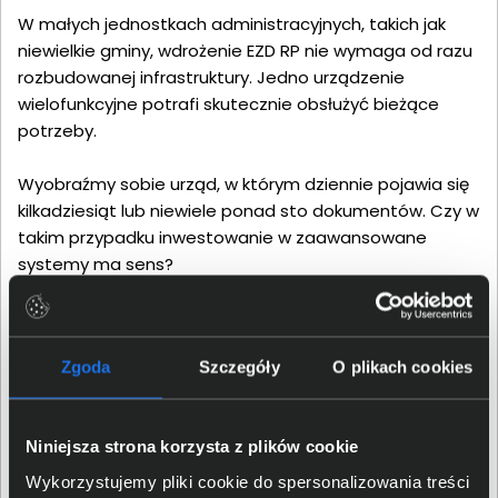
W małych jednostkach administracyjnych, takich jak
niewielkie gminy, wdrożenie EZD RP nie wymaga od razu
rozbudowanej infrastruktury. Jedno urządzenie
wielofunkcyjne potrafi skutecznie obsłużyć bieżące
potrzeby.
Wyobraźmy sobie urząd, w którym dziennie pojawia się
kilkadziesiąt lub niewiele ponad sto dokumentów. Czy w
takim przypadku inwestowanie w zaawansowane
systemy ma sens?
Najczęściej nie.
Zgoda
Szczegóły
O plikach cookies
W takich scenariuszach Quick Scan działa
wystarczająco dobrze, szczególnie gdy wspierany jest
przez prosty zestaw sprzętowy, np.:
Niniejsza strona korzysta z plików cookie
Wykorzystujemy pliki cookie do spersonalizowania treści
skaner klasy Epson DS-530II