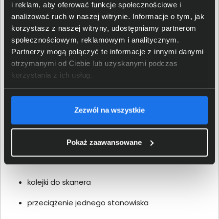
i reklam, aby oferować funkcje społecznościowe i
analizować ruch w naszej witrynie. Informacje o tym, jak
drukarka etykiet Zebra ZD421
korzystasz z naszej witryny, udostępniamy partnerom
czytnik kodów kreskowych Zebra DS2208
społecznościowym, reklamowym i analitycznym.
Partnerzy mogą połączyć te informacje z innymi danymi
otrzymanymi od Ciebie lub uzyskanymi podczas
To rozwiązanie jest tanie, szybkie do wdrożenia i – co
korzystania z ich usług.
najważniejsze – efektywne.
Kiedy Quick Scan przestaje
Zezwól na wszystkie
wystarczać?
Problem zaczyna się wtedy, gdy liczba dokumentów
Pokaż zaawansowane
rośnie. Kilkaset dokumentów dziennie oznacza:
kolejki do skanera
przeciążenie jednego stanowiska