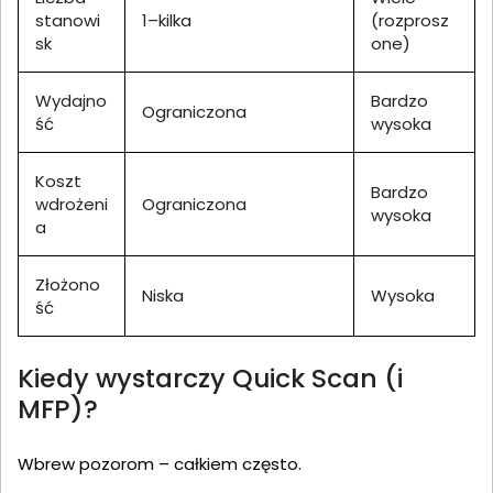
stanowi
1–kilka
(rozprosz
sk
one)
Wydajno
Bardzo
Ograniczona
ść
wysoka
Koszt
Bardzo
wdrożeni
Ograniczona
wysoka
a
Złożono
Niska
Wysoka
ść
Kiedy wystarczy Quick Scan (i
MFP)?
Wbrew pozorom – całkiem często.