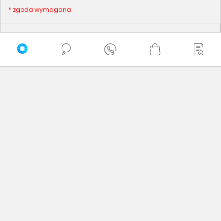
* zgoda wymagana
Dla Firm i Instytucji
Zakupy
Delkom 2000