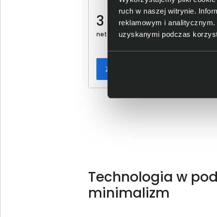
Core 5 320 15,3" WUXGA 16GB
ruch w naszej witrynie. Inf
512SSD
3 999,00 zł
reklamowym i analitycznym. 
uzyskanymi podczas korzysta
netto: 3 251,22 zł
Zamów w przedsprzedaży
Technologia w podr
minimalizm