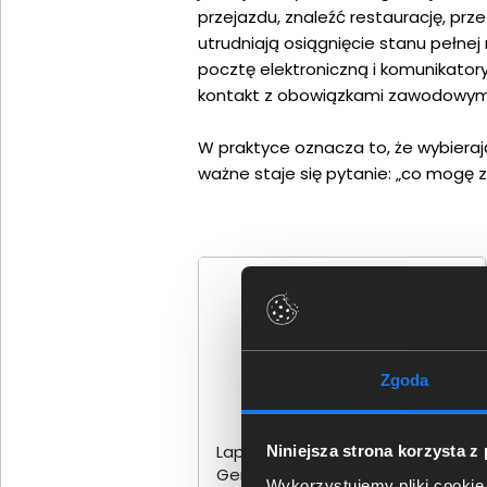
przejazdu, znaleźć restaurację, prz
utrudniają osiągnięcie stanu pełne
pocztę elektroniczną i komunikator
kontakt z obowiązkami zawodowym
W praktyce oznacza to, że wybieraj
ważne staje się pytanie: „co mogę 
PRZEDSPRZEDAŻ
Zgoda
Laptop Lenovo IdeaPad Slim 3
Niniejsza strona korzysta z
Gen 11 15IWC11 83RR00AYPB
Wykorzystujemy pliki cookie 