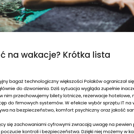
ać na wakacje? Krótka lista
yjny bagaż technologiczny większości Polaków ograniczał si
wnie do dzwonienia. Dziś sytuacja wygląda zupełnie inacze
 nim przechowujemy bilety lotnicze, rezerwacje hotelowe, 
tęp do firmowych systemów. W efekcie wybór sprzętu IT na 
ływa na bezpieczeństwo, komfort psychiczny oraz jakość s
cy się zachowaniami cyfrowymi zwracają uwagę na pewien 
poczucie kontroli i bezpieczeństwa. Dzięki niej możemy w każ