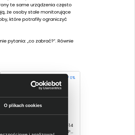
strony te same urządzenia często
ją, że osoby stale monitorujące
by, które potrafiły ograniczyć
ie pytania: „co zabrać?”. Równie
RATY 0%
O plikach cookies
Laptop Lenovo ThinkPad X9-14
Gen 1 Aura Edition 21QA0085PB
ołecznościowe i analizować