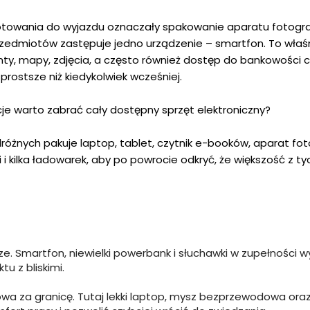
gotowania do wyjazdu oznaczały spakowanie aparatu fotogra
przedmiotów zastępuje jedno urządzenie – smartfon. To właś
enty, mapy, zdjęcia, a często również dostęp do bankowości 
prostsze niż kiedykolwiek wcześniej.
je warto zabrać cały dostępny sprzęt elektroniczny?
dróżnych pakuje laptop, tablet, czytnik e-booków, aparat fo
 kilka ładowarek, aby po powrocie odkryć, że większość z ty
Smartfon, niewielki powerbank i słuchawki w zupełności wy
tu z bliskimi.
a za granicę. Tutaj lekki laptop, mysz bezprzewodowa or