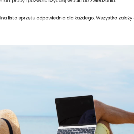
rt pracy i pozwolić szybciej wrócić do zwiedzania.
alna lista sprzętu odpowiednia dla każdego. Wszystko zależy 