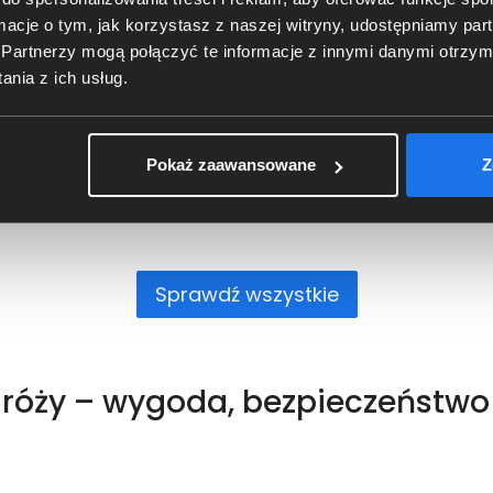
40 15,6" 16GB 512SSD
ormacje o tym, jak korzystasz z naszej witryny, udostępniamy p
3 499,00 zł
Partnerzy mogą połączyć te informacje z innymi danymi otrzym
nia z ich usług.
netto: 2 844,72 zł
Zamów w przedsprzedaży
Pokaż zaawansowane
Z
Sprawdź wszystkie
óży – wygoda, bezpieczeństwo i