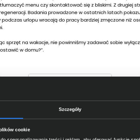
etłumaczyć menu czy skontaktować się z bliskimi. Z drugiej 
j regeneracji. Badania prowadzone w ostatnich latach pokazu
y podczas urlopu wracają do pracy bardziej zmęczone niż oso
i.
ąc sprzęt na wakacje, nie powinniśmy zadawać sobie wyłączn
zostawić w domu?”.
PRZEDSPRZEDAŻ
Szczegóły
Laptop Lenovo IdeaPad Slim 3
 plików cookie
15AMN8 82XQ01PHPB Ryzen 5
do spersonalizowania treści i reklam, aby oferować funkcje sp