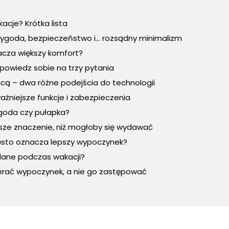
kacje? Krótka lista
ygoda, bezpieczeństwo i... rozsądny minimalizm
acza większy komfort?
powiedz sobie na trzy pytania
icą – dwa różne podejścia do technologii
żniejsze funkcje i zabezpieczenia
goda czy pułapka?
sze znaczenie, niż mogłoby się wydawać
ęsto oznacza lepszy wypoczynek?
 dane podczas wakacji?
erać wypoczynek, a nie go zastępować