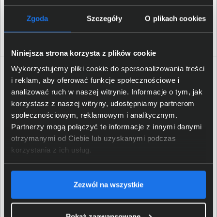
2 479,00 zł
Zgoda
Szczegóły
O plikach cookies
netto: 2 015,45 zł
Niniejsza strona korzysta z plików cookie
Wykorzystujemy pliki cookie do spersonalizowania treści
i reklam, aby oferować funkcje społecznościowe i
analizować ruch w naszej witrynie. Informacje o tym, jak
korzystasz z naszej witryny, udostępniamy partnerom
społecznościowym, reklamowym i analitycznym.
Partnerzy mogą połączyć te informacje z innymi danymi
otrzymanymi od Ciebie lub uzyskanymi podczas
korzystania z ich usług.
Zezwól na wszystkie
Pokaż zaawansowane