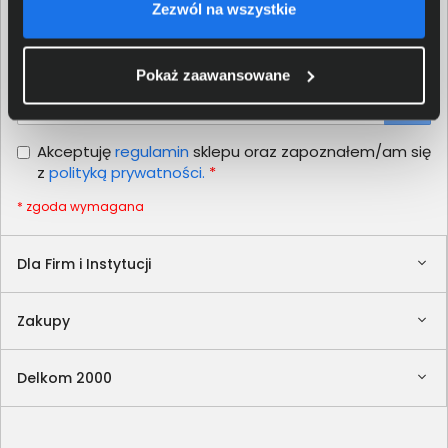
Zezwól na wszystkie
Newsletter
Nie przegap żadnej promocji!
Pokaż zaawansowane
Podaj adres e-mail
Akceptuję
regulamin
sklepu oraz zapoznałem/am się
z
polityką prywatności.
*
* zgoda wymagana
Dla Firm i Instytucji
Zakupy
Delkom 2000