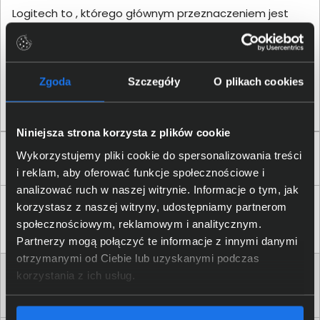
Logitech to , którego głównym przeznaczeniem jest
prowadzenie rozmów on-line/telefonicznych. Wśród
dostępnych metod jego podłączenia do komputera
lub telefonu/tabletu znajdują się: . Do jego funkcji
zaliczają się: . Czarny jest kolorem dominującym tego
Zgoda
Szczegóły
O plikach cookies
produktu, a jego waga to około .
Niniejsza strona korzysta z plików cookie
Zaufali nam
Wykorzystujemy pliki cookie do spersonalizowania treści
i reklam, aby oferować funkcje społecznościowe i
analizować ruch w naszej witrynie. Informacje o tym, jak
korzystasz z naszej witryny, udostępniamy partnerom
społecznościowym, reklamowym i analitycznym.
Partnerzy mogą połączyć te informacje z innymi danymi
otrzymanymi od Ciebie lub uzyskanymi podczas
korzystania z ich usług.