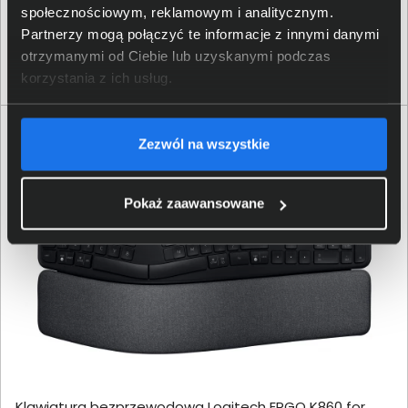
społecznościowym, reklamowym i analitycznym.
401,00 zł
Partnerzy mogą połączyć te informacje z innymi danymi
otrzymanymi od Ciebie lub uzyskanymi podczas
netto: 326,02 zł
korzystania z ich usług.
Zezwól na wszystkie
Pokaż zaawansowane
Klawiatura bezprzewodowa Logitech ERGO K860 for